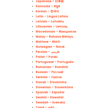
Japanese – 日本語
Kannada – ಕನ್ನಡ
Korean – 한국어
Latin – Lingua Latina
Latvian – Latviešu
Lithuanian – Lietuvių
Macedonian – Македонски
Malay – Bahasa Melayu
Maltese – Malti
Norwegian – Norsk
Polish – Polski
Portuguese – Português
Romanian – Română
Russian – Русский
Serbian – Српски
Slovak – Slovenčina
Slovenian – Slovenščina
Spanish – Español
Swahili – Kiswahili
Swedish – Svenska
Tamil – தமிழ்