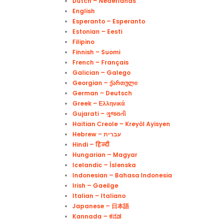
Dutch – Nederlands
English
Esperanto – Esperanto
Estonian – Eesti
Filipino
Finnish – Suomi
French – Français
Galician – Galego
Georgian – Ქართული
German – Deutsch
Greek – Ελληνικά
Gujarati – ગુજરાતી
Haitian Creole – Kreyòl Ayisyen
Hindi – हिन्दी
Hungarian – Magyar
Icelandic – Íslenska
Indonesian – Bahasa Indonesia
Irish – Gaeilge
Italian – Italiano
Japanese – 日本語
Kannada – ಕನ್ನಡ