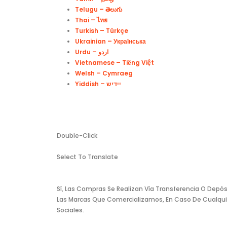
Telugu – తెలుగు
Thai – ไทย
Turkish – Türkçe
Ukrainian – Українська
Vietnamese – Tiếng Việt
Welsh – Cymraeg
Yiddish – יידיש
Double-Click
Select To Translate
Sí, Las Compras Se Realizan Vía Transferencia O Depó
Las Marcas Que Comercializamos, En Caso De Cualqu
Sociales.