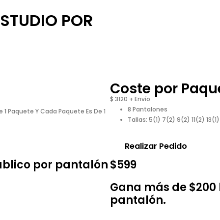
STUDIO POR
Coste por Paqu
$
3120
+ Envío
8 Pantalones
 1 Paquete Y Cada Paquete Es De 1
Tallas: 5(1) 7(2) 9(2) 11(2) 13(1)
Realizar Pedido
úblico por pantalón
$599
Gana más de $200 l
pantalón.