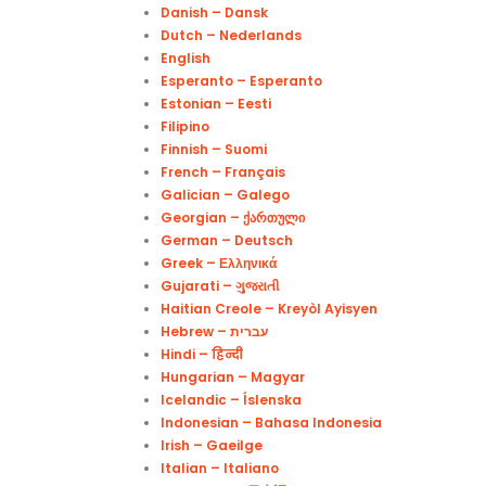
Danish – Dansk
Dutch – Nederlands
English
Esperanto – Esperanto
Estonian – Eesti
Filipino
Finnish – Suomi
French – Français
Galician – Galego
Georgian – Ქართული
German – Deutsch
Greek – Ελληνικά
Gujarati – ગુજરાતી
Haitian Creole – Kreyòl Ayisyen
Hindi – हिन्दी
Hungarian – Magyar
Icelandic – Íslenska
Indonesian – Bahasa Indonesia
Irish – Gaeilge
Italian – Italiano