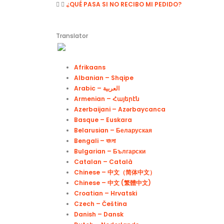
¿QUÉ PASA SI NO RECIBO MI PEDIDO?
Translator
Afrikaans
Albanian – Shqipe
Armenian – Հայերէն
Azerbaijani – Azərbaycanca
Basque – Euskara
Belarusian – Беларуская
Bengali – বাংলা
Bulgarian – Български
Catalan – Català
Chinese – 中文（简体中文）
Chinese – 中文 (繁體中文)
Croatian – Hrvatski
Czech – Čeština
Danish – Dansk