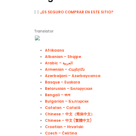
¿ES SEGURO COMPRAR EN ESTE SITIO?
Translator
Afrikaans
Albanian – Shqipe
Armenian – Հայերէն
Azerbaijani – Azərbaycanca
Basque – Euskara
Belarusian – Беларуская
Bengali – বাংলা
Bulgarian – Български
Catalan – Català
Chinese – 中文（简体中文）
Chinese – 中文 (繁體中文)
Croatian – Hrvatski
Czech – Čeština