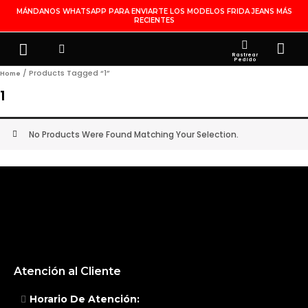
Ir
MÁNDANOS WHATSAPP PARA ENVIARTE LOS MODELOS FRIDA JEANS MÁS
RECIENTES
Al
Contenido
Search
Menu
Ca
FRIDA JEANS
JOYERÍA DE PLATA
MI CUENTA
Rastrear
Pedido
/ Products Tagged “1”
Home
1
No Products Were Found Matching Your Selection.
Atención al Cliente
Horario De Atención: