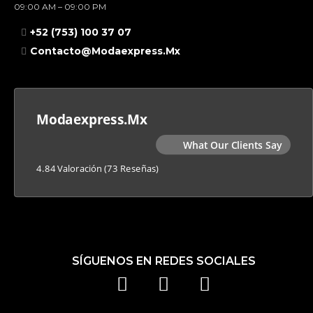
09:00 AM – 09:00 PM
+52 (753) 100 37 07
Contacto@modaexpress.mx
Modaexpress.mx
What Our Clients Say
4.84 Valoración
(73 Reseñas)
SÍGUENOS EN REDES SOCIALES
F
I
T
A
N
I