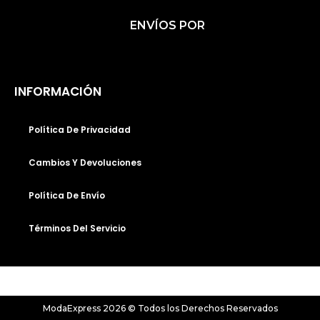
C
S
K
ENVÍOS POR
E
T
T
B
A
O
O
G
K
O
R
INFORMACIÓN
K
A
M
Política De Privacidad
Cambios Y Devoluciones
Política De Envío
Términos Del Servicio
ModaExpress 2026 © Todos los Derechos Reservados