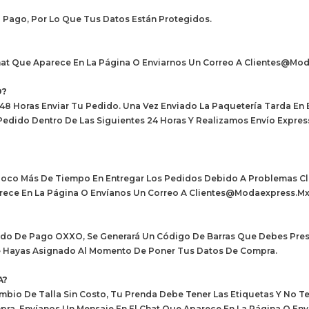
 Pago, Por Lo Que Tus Datos Están Protegidos.
hat Que Aparece En La Página O Enviarnos Un Correo A Clientes@mod
O?
8 Horas Enviar Tu Pedido. Una Vez Enviado La Paquetería Tarda En E
edido Dentro De Las Siguientes 24 Horas Y Realizamos Envío Expres
oco Más De Tiempo En Entregar Los Pedidos Debido A Problemas Clim
parece En La Página O Envíanos Un Correo A Clientes@modaexpress.mx
todo De Pago OXXO, Se Generará Un Código De Barras Que Debes Pres
ue Hayas Asignado Al Momento De Poner Tus Datos De Compra.
A?
bio De Talla Sin Costo, Tu Prenda Debe Tener Las Etiquetas Y No Te
mpra. Envíanos Un Mensaje En El Chat Que Aparece En La Página O 