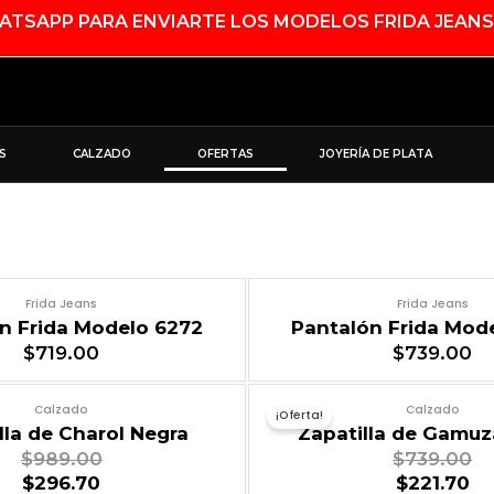
SAPP PARA ENVIARTE LOS MODELOS FRIDA JEANS
S
CALZADO
OFERTAS
JOYERÍA DE PLATA
Frida Jeans
Frida Jeans
n Frida Modelo 6272
Pantalón Frida Mod
$
719.00
$
739.00
Calzado
Calzado
¡Oferta!
lla de Charol Negra
Zapatilla de Gamuz
$
989.00
$
739.00
$
296.70
$
221.70