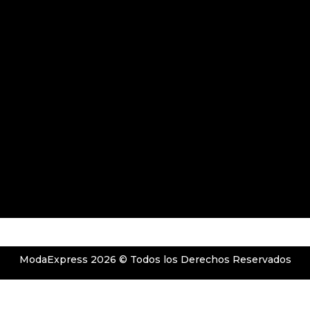
B
A
O
O
G
K
O
R
K
A
M
ModaExpress 2026 © Todos los Derechos Reservados