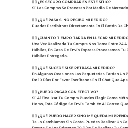
¿ES SEGURO COMPRAR EN ESTE SITIO?
Sí, Las Compras Se Procesan Por Medio De Mercado
¿QUÉ PASA SI NO RECIBO MI PEDIDO?
Puedes Escribirnos Directamente En El Botón De C
¿CUÁNTO TIEMPO TARDA EN LLEGAR MI PEDID
Una Vez Realizada Tu Compra Nos Toma Entre 24 A 4
Hábiles, En Caso De Envío Express Procesamos Tu P
Hábiles Entregarlo.
¿QUÉ SUCEDE SI SE RETRASA MI PEDIDO?
En Algunas Ocasiones Las Paqueterías Tardan Un P
De 10 Días Por Favor Escríbenos En El Chat Que A
¿PUEDO PAGAR CON EFECTIVO?
Sí, Al Finalizar Tu Compra Puedes Elegir Como Mé
Horas, Este Código Se Envía También Al Correo Q
¿QUÉ PUEDO HACER SINO ME QUEDA MI PREND
Te Lo Cambiamos Sin Costo. Puedes Realizar Un Cam
Dentro De Los Primeros 30 Días De Realizar Tu Co