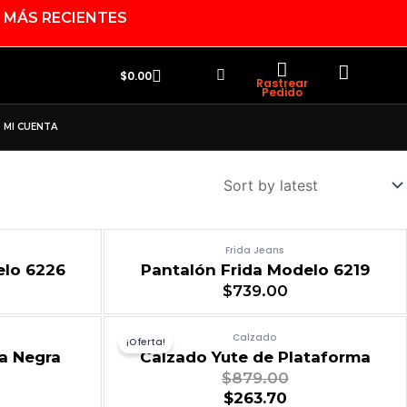
 MÁS RECIENTES
Search
Cart
$
0.00
Rastrear
Pedido
MI CUENTA
Frida Jeans
elo 6226
Pantalón Frida Modelo 6219
$
739.00
Calzado
¡Oferta!
a Negra
Calzado Yute de Plataforma
$
879.00
$
263.70