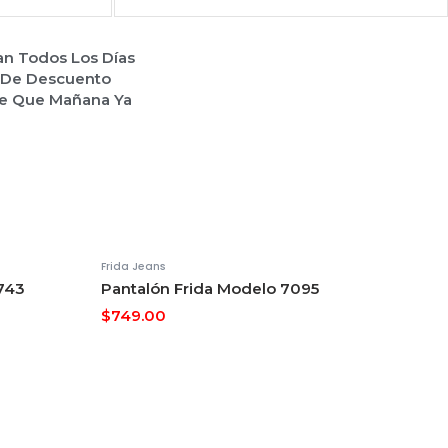
an Todos Los Días
% De Descuento
de Que Mañana Ya
Frida Jeans
743
Pantalón Frida Modelo 7095
$
749.00