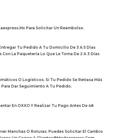
aexpress.mx Para Solicitar Un Reembolso.
ntregar Tu Pedido A Tu Domicilio De 3 A 5 Días
s Con La Paquetería Lo Que Le Toma De 2 A 3 Días
áticos O Logísticos. Si Tu Pedido Se Retrasa Más
 Para Dar Seguimiento A Tu Pedido.
entar En OXXO Y Realizar Tu Pago Antes De 48
ner Manchas O Roturas. Puedes Solicitar El Cambio
Envíanos Un Correo A Clientes@modaexpress.com