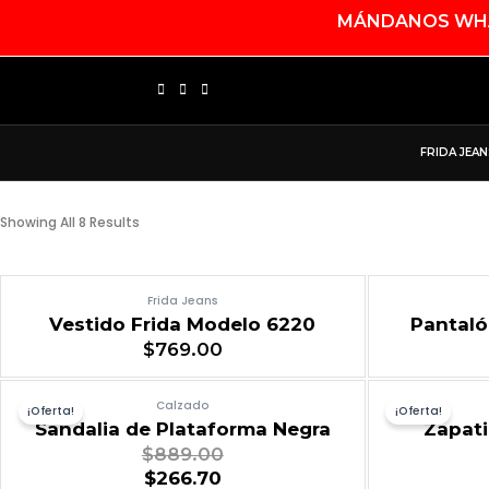
Ir
MÁNDANOS WHAT
Al
Contenido
F
I
T
A
N
I
C
S
K
FRIDA JEAN
E
T
T
B
A
O
O
G
K
Showing All 8 Results
O
R
K
A
M
Frida Jeans
Vestido Frida Modelo 6220
Pantaló
$
769.00
Calzado
¡Oferta!
¡Oferta!
Sandalia de Plataforma Negra
Zapati
$
889.00
$
266.70