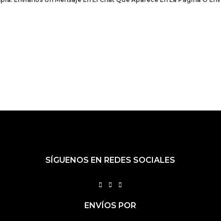
SÍGUENOS EN REDES SOCIALES
F
I
T
A
N
I
ENVÍOS POR
C
S
K
E
T
T