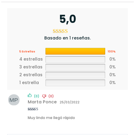
5,0
Basado en 1 reseñas.
5 Estrellas
100%
4 estrellas
0%
3 estrellas
0%
2 estrellas
0%
1 estrella
0%
(0)
(0)
Marta Ponce
25/03/2022
Rated
5
out
Muy lindo me llegó rápido
of 5