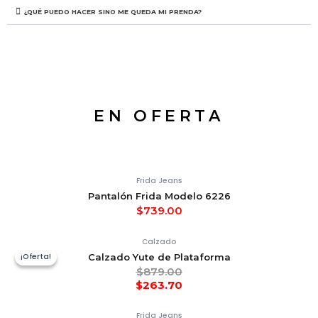
¿QUÉ PUEDO HACER SINO ME QUEDA MI PRENDA?
EN OFERTA
Frida Jeans
Pantalón Frida Modelo 6226
$
739.00
Calzado
¡Oferta!
¡Oferta!
Calzado Yute de Plataforma
$
879.00
$
263.70
Frida Jeans