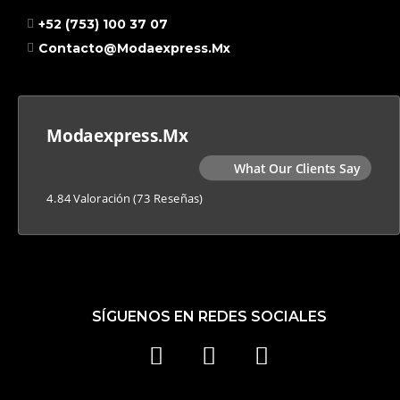
+52 (753) 100 37 07
Contacto@modaexpress.mx
Modaexpress.mx
What Our Clients Say
4.84 Valoración
(73 Reseñas)
SÍGUENOS EN REDES SOCIALES
F
I
T
A
N
I