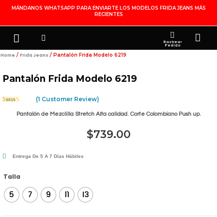
Ir
MÁNDANOS WHATSAPP PARA ENVIARTE LOS MODELOS FRIDA JEANS MÁS
RECIENTES
Al
Contenido
Search
Menu
Ca
FRIDA JEANS
JOYERÍA DE PLATA
MI CUENTA
Rastrear
Pedido
/
/ Pantalón Frida Modelo 6219
Home
Frida Jeans
Pantalón Frida Modelo 6219
(
1
Customer Review)
Rated
1
5.00
Out Of 5
Pantalón de Mezclilla Stretch Alta calidad. Corte Colombiano Push up.
Based On
Customer
Rating
$
739.00
Entrega De 5 A 7 Días Hábiles
Pantalón
Talla
Frida
5
7
9
11
13
Modelo
6219
Quantity