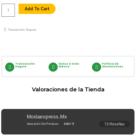
Add To Cart
Transacción Segura
Transacción
Envíos a todo
Política de
Segura
México
devoluciones
Valoraciones de la Tienda
Modaexpress.mx
73 Reseñas
Valoración Del Producto
4.84 / 5