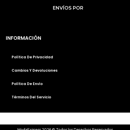
C
S
K
ENVÍOS POR
E
T
T
B
A
O
O
G
K
O
R
INFORMACIÓN
K
A
M
Política De Privacidad
Cambios Y Devoluciones
Política De Envío
Términos Del Servicio
ModaExpress 2026 © Todos los Derechos Reservados