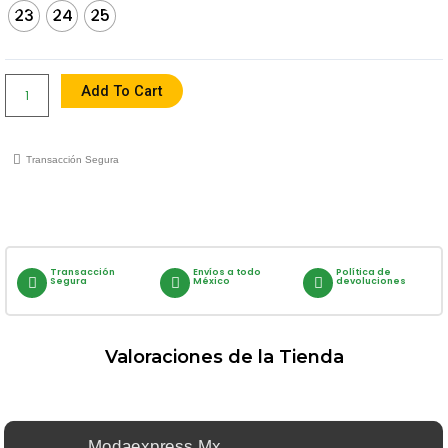
23
24
25
Plataforma
Negra
Quantity
Add To Cart
Transacción Segura
Transacción
Envíos a todo
Política de
Segura
México
devoluciones
Valoraciones de la Tienda
Modaexpress.mx