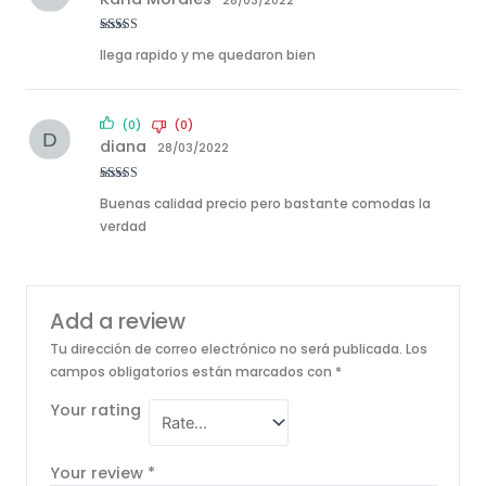
28/03/2022
Rated
5
out
llega rapido y me quedaron bien
of 5
(0)
(0)
diana
28/03/2022
Rated
4
Buenas calidad precio pero bastante comodas la
out of 5
verdad
Add a review
Tu dirección de correo electrónico no será publicada.
Los
campos obligatorios están marcados con
*
Your rating
Your review
*