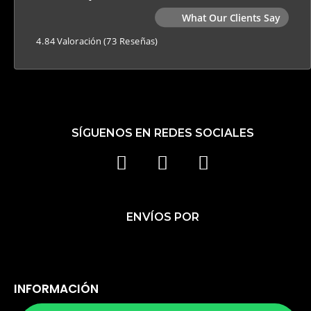
What Our Clients Say
4.84 Valoración
(73 Reseñas)
SÍGUENOS EN REDES SOCIALES
F
I
T
A
N
I
C
S
K
ENVÍOS POR
E
T
T
B
A
O
O
G
K
O
R
INFORMACIÓN
K
A