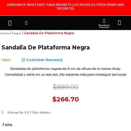
Ir
MÁNDANOS WHATSAPP PARA ENVIARTE LOS MODELOS FRIDA JEANS MÁS
RECIENTES
Al
Contenido
Search
Menu
Ca
FRIDA JEANS
JOYERÍA DE PLATA
MI CUENTA
Rastrear
Pedido
/
/ Sandalia De Plataforma Negra
Home
Negro
Sandalia De Plataforma Negra
(
2
Customer Reviews)
Rated
2
4.50
Out Of 5
Sandalias de plataforma negras de 8 cm de altura de la marca Andy.
Based On
Comodidad y estilo en un solo par. ¡No esperes más para conseguir las tuyas!
Customer
Ratings
$
889.00
$
266.70
Entrega De 5 A 7 Días Hábiles
Sandalia
Talla
De