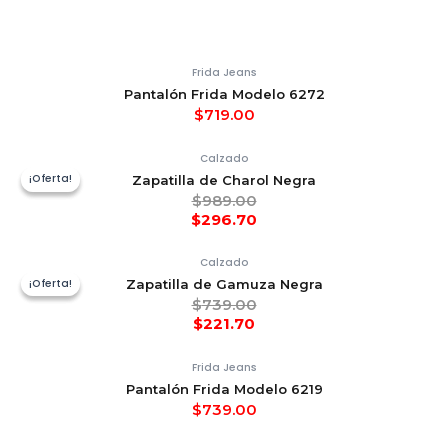
Frida Jeans
Pantalón Frida Modelo 6272
$
719.00
Calzado
¡Oferta!
¡Oferta!
Zapatilla de Charol Negra
$
989.00
$
296.70
Calzado
¡Oferta!
¡Oferta!
Zapatilla de Gamuza Negra
$
739.00
$
221.70
Frida Jeans
Pantalón Frida Modelo 6219
$
739.00