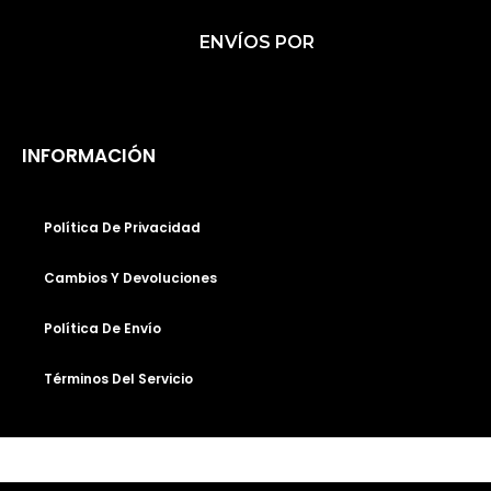
C
S
K
ENVÍOS POR
E
T
T
B
A
O
O
G
K
O
R
INFORMACIÓN
K
A
M
Política De Privacidad
Cambios Y Devoluciones
Política De Envío
Términos Del Servicio