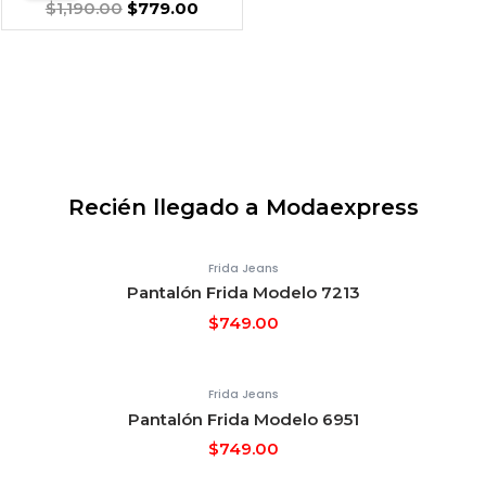
Was:
Is:
$
1,190.00
$
779.00
$1,190.00.
$779.00.
Recién llegado a Modaexpress
Frida Jeans
Pantalón Frida Modelo 7213
$
749.00
Frida Jeans
Pantalón Frida Modelo 6951
$
749.00