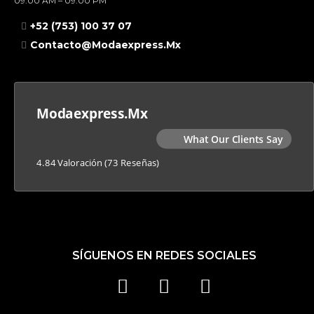
09:00 AM – 09:00 PM
+52 (753) 100 37 07
Contacto@modaexpress.mx
Modaexpress.mx
What Our Clients Say
4.84 Valoración
(73 Reseñas)
SÍGUENOS EN REDES SOCIALES
F
I
T
A
N
I