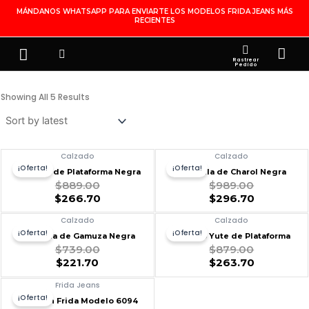
Ir
MÁNDANOS WHATSAPP PARA ENVIARTE LOS MODELOS FRIDA JEANS MÁS
RECIENTES
Al
Contenido
Search
Menu
Ca
FRIDA JEANS
JOYERÍA DE PLATA
MI CUENTA
Rastrear
Pedido
Showing All 5 Results
Calzado
Calzado
¡Oferta!
¡Oferta!
Sandalia de Plataforma Negra
Zapatilla de Charol Negra
$
889.00
$
989.00
$
266.70
$
296.70
Calzado
Calzado
¡Oferta!
¡Oferta!
Zapatilla de Gamuza Negra
Calzado Yute de Plataforma
$
739.00
$
879.00
$
221.70
$
263.70
Original
Current
Frida Jeans
Price
Price
¡Oferta!
Pantalón Frida Modelo 6094