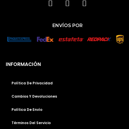
F
I
T
A
N
I
C
S
K
ENVÍOS POR
E
T
T
B
A
O
O
G
K
O
R
K
A
INFORMACIÓN
M
Política De Privacidad
Cambios Y Devoluciones
Política De Envío
Términos Del Servicio