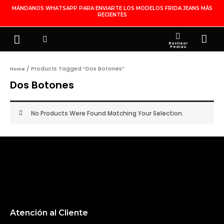
Ir
MÁNDANOS WHATSAPP PARA ENVIARTE LOS MODELOS FRIDA JEANS MÁS
RECIENTES
Al
Contenido
Search
Menu
Ca
FRIDA JEANS
JOYERÍA DE PLATA
MI CUENTA
Rastrear
Pedido
/ Products Tagged “dos Botones”
Home
Dos Botones
No Products Were Found Matching Your Selection.
Atención al Cliente