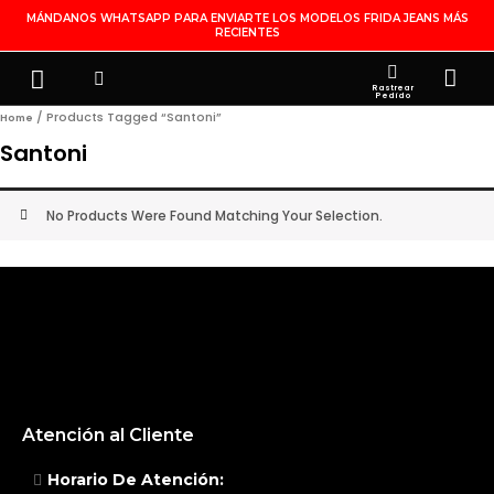
Ir
MÁNDANOS WHATSAPP PARA ENVIARTE LOS MODELOS FRIDA JEANS MÁS
RECIENTES
Al
Contenido
Search
Menu
Ca
FRIDA JEANS
JOYERÍA DE PLATA
MI CUENTA
Rastrear
Pedido
/ Products Tagged “santoni”
Home
Santoni
No Products Were Found Matching Your Selection.
Atención al Cliente
Horario De Atención: