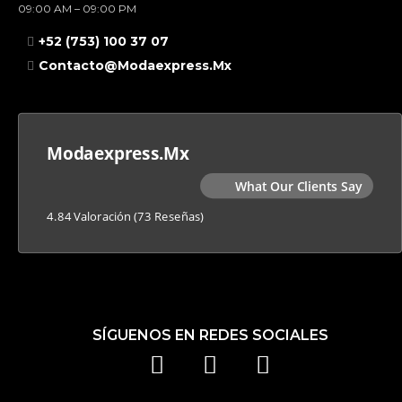
09:00 AM – 09:00 PM
+52 (753) 100 37 07
Contacto@modaexpress.mx
Modaexpress.mx
What Our Clients Say
4.84 Valoración
(73 Reseñas)
SÍGUENOS EN REDES SOCIALES
F
I
T
A
N
I