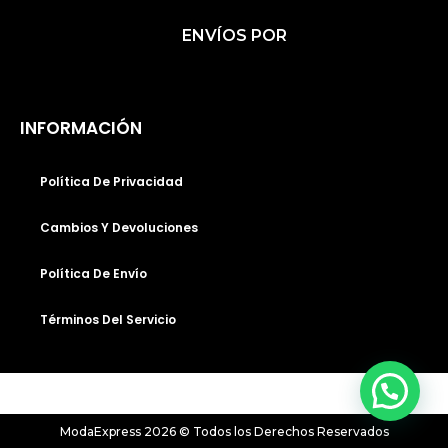
C
S
K
ENVÍOS POR
E
T
T
B
A
O
O
G
K
O
R
INFORMACIÓN
K
A
M
Política De Privacidad
Cambios Y Devoluciones
Política De Envío
Términos Del Servicio
ModaExpress 2026 © Todos los Derechos Reservados