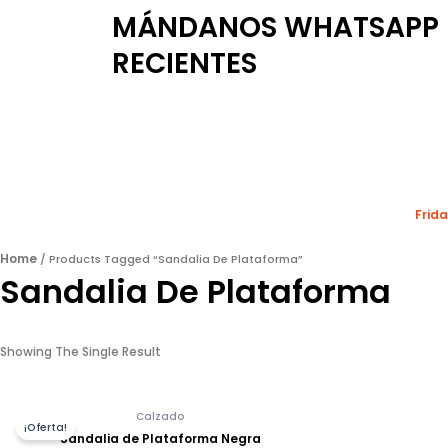
Ir
MÁNDANOS WHATSAPP P
Al
Contenido
RECIENTES
F
I
T
A
N
I
C
S
K
E
T
T
B
A
O
Frid
O
G
K
O
R
Home
K
A
/ Products Tagged “sandalia De Plataforma”
Sandalia De Plataforma
M
Showing The Single Result
Calzado
¡Oferta!
Sandalia de Plataforma Negra