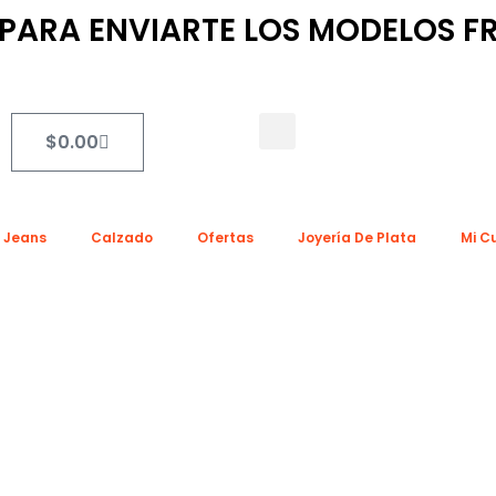
ARA ENVIARTE LOS MODELOS FR
Search
Cart
$
0.00
a Jeans
Calzado
Ofertas
Joyería De Plata
Mi C