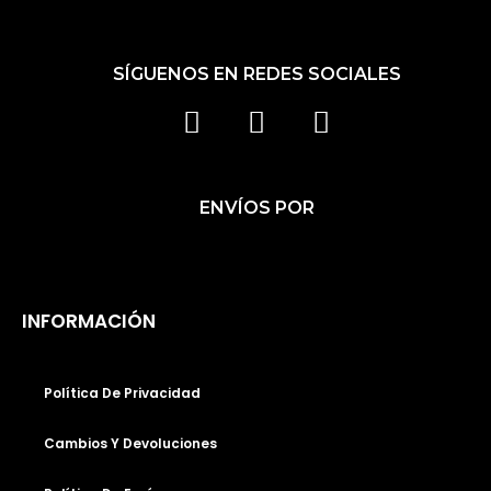
SÍGUENOS EN REDES SOCIALES
F
I
T
A
N
I
C
S
K
ENVÍOS POR
E
T
T
B
A
O
O
G
K
O
R
INFORMACIÓN
K
A
M
Política De Privacidad
Cambios Y Devoluciones