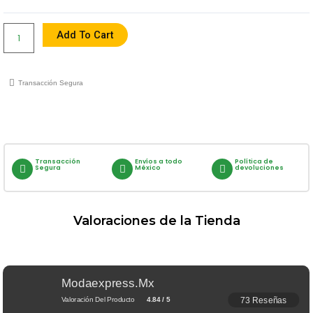
Quantity
Add To Cart
Transacción Segura
Transacción
Envíos a todo
Política de
Segura
México
devoluciones
Valoraciones de la Tienda
Modaexpress.mx
73 Reseñas
Valoración Del Producto
4.84 / 5