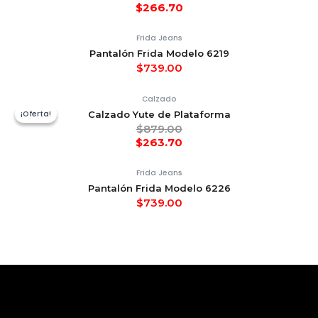
$
266.70
Frida Jeans
Pantalón Frida Modelo 6219
$
739.00
Calzado
¡Oferta!
¡Oferta!
Calzado Yute de Plataforma
$
879.00
$
263.70
Frida Jeans
Pantalón Frida Modelo 6226
$
739.00