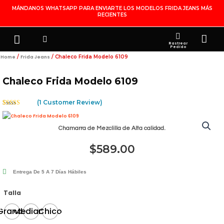
Ir
MÁNDANOS WHATSAPP PARA ENVIARTE LOS MODELOS FRIDA JEANS MÁS
RECIENTES
Al
Contenido
Search
Menu
Ca
FRIDA JEANS
JOYERÍA DE PLATA
MI CUENTA
Rastrear
Pedido
/
/ Chaleco Frida Modelo 6109
Home
Frida Jeans
Chaleco Frida Modelo 6109
(
1
Customer Review)
Rated
1
5.00
Out Of 5
Based On
Chamarra de Mezclilla de Alta calidad.
Customer
Rating
$
589.00
Entrega De 5 A 7 Días Hábiles
Chaleco
Talla
Frida
Grande
Mediano
Chico
Modelo
6109