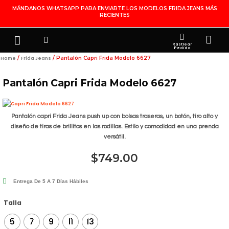
Ir
MÁNDANOS WHATSAPP PARA ENVIARTE LOS MODELOS FRIDA JEANS MÁS
RECIENTES
Al
Contenido
Search
Menu
Ca
FRIDA JEANS
JOYERÍA DE PLATA
MI CUENTA
Rastrear
Pedido
/
/ Pantalón Capri Frida Modelo 6627
Home
Frida Jeans
Pantalón Capri Frida Modelo 6627
Pantalón capri Frida Jeans push up con bolsas traseras, un botón, tiro alto y
diseño de tiras de brillitos en las rodillas. Estilo y comodidad en una prenda
versátil.
$
749.00
Entrega De 5 A 7 Días Hábiles
Pantalón
Talla
Capri
5
7
9
11
13
Frida