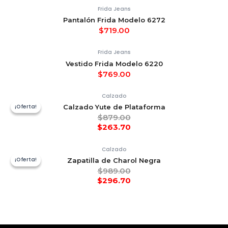
Frida Jeans
Pantalón Frida Modelo 6272
$
719.00
Frida Jeans
Vestido Frida Modelo 6220
$
769.00
Calzado
¡Oferta!
¡Oferta!
Calzado Yute de Plataforma
$
879.00
$
263.70
Calzado
¡Oferta!
¡Oferta!
Zapatilla de Charol Negra
$
989.00
$
296.70