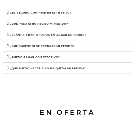
¿ES SEGURO COMPRAR EN ESTE SITIO?
¿QUÉ PASA SI NO RECIBO MI PEDIDO?
¿CUÁNTO TIEMPO TARDA EN LLEGAR MI PEDIDO?
¿QUÉ SUCEDE SI SE RETRASA MI PEDIDO?
¿PUEDO PAGAR CON EFECTIVO?
¿QUÉ PUEDO HACER SINO ME QUEDA MI PRENDA?
EN OFERTA