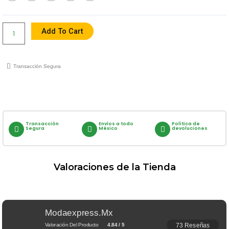
Modelo
6627
Quantity
Add To Cart
Transacción Segura
Transacción
Envíos a todo
Política de
Segura
México
devoluciones
Valoraciones de la Tienda
Modaexpress.mx
73 Reseñas
Valoración Del Producto
4.84 / 5