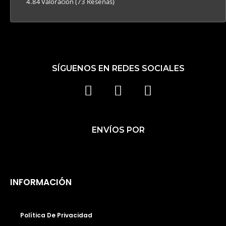
4.84 Valoración
(73 Reseñas)
SÍGUENOS EN REDES SOCIALES
F
I
T
A
N
I
C
S
K
ENVÍOS POR
E
T
T
B
A
O
O
G
K
O
R
INFORMACIÓN
K
A
M
Política De Privacidad