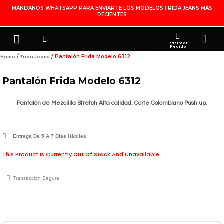
Ir
MÁNDANOS WHATSAPP PARA ENVIARTE LOS MODELOS FRIDA JEANS MÁS
RECIENTES
Al
Contenido
Search
Menu
Ca
FRIDA JEANS
JOYERÍA DE PLATA
MI CUENTA
Rastrear
Pedido
/
/ Pantalón Frida Modelo 6312
Home
Frida Jeans
Pantalón Frida Modelo 6312
Pantalón de Mezclilla Stretch Alta calidad. Corte Colombiano Push up.
Entrega De 5 A 7 Días Hábiles
This Product Is Currently Out Of Stock And Unavailable.
Transacción Segura