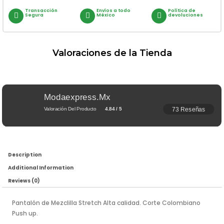
Transacción
Envíos a todo
Política de
Segura
México
devoluciones
Valoraciones de la Tienda
Modaexpress.mx
73 Reseñas
Valoración Del Producto
4.84 / 5
Description
Additional Information
Reviews (0)
Pantalón de Mezclilla Stretch Alta calidad. Corte Colombiano
Push up.