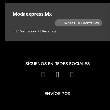
Modaexpress.mx
What Our Clients Say
4.84 Valoración
(73 Reseñas)
SÍGUENOS EN REDES SOCIALES
F
I
T
A
N
I
C
S
K
ENVÍOS POR
E
T
T
B
A
O