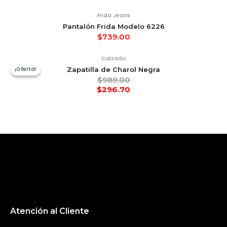
Frida Jeans
Pantalón Frida Modelo 6226
$
739.00
Calzado
¡Oferta!
¡Oferta!
Zapatilla de Charol Negra
$
989.00
$
296.70
Atención al Cliente