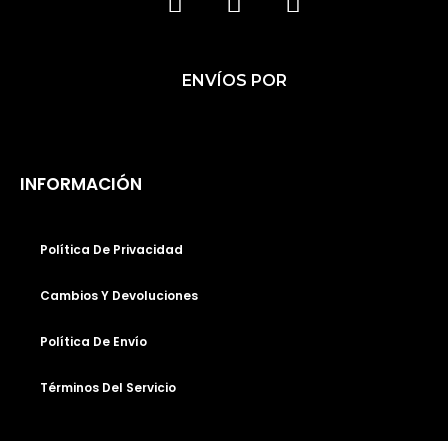
F
I
T
A
N
I
C
S
K
ENVÍOS POR
E
T
T
B
A
O
O
G
K
O
R
INFORMACIÓN
K
A
M
Política De Privacidad
Cambios Y Devoluciones
Política De Envío
Términos Del Servicio