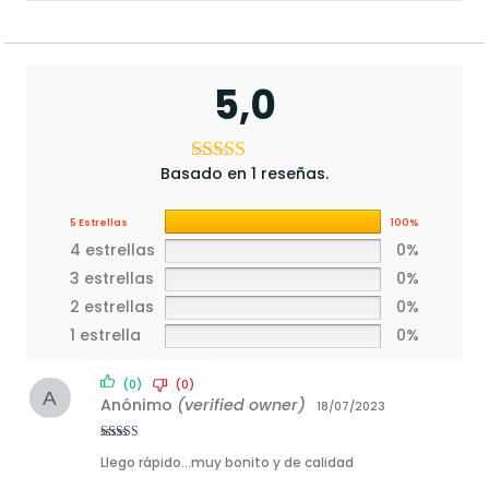
5,0
Basado en 1 reseñas.
5 Estrellas
100%
4 estrellas
0%
3 estrellas
0%
2 estrellas
0%
1 estrella
0%
(0)
(0)
Anónimo
(verified owner)
18/07/2023
Rated
5
out
Llego rápido…muy bonito y de calidad
of 5