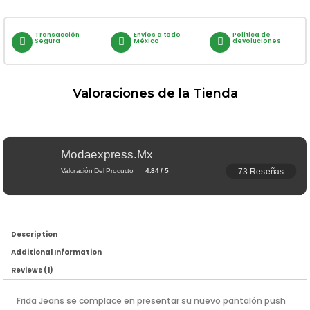
Transacción
Envíos a todo
Política de
Segura
México
devoluciones
Valoraciones de la Tienda
Modaexpress.mx
73 Reseñas
Valoración Del Producto
4.84 / 5
Description
Additional Information
Reviews (1)
Frida Jeans se complace en presentar su nuevo pantalón push