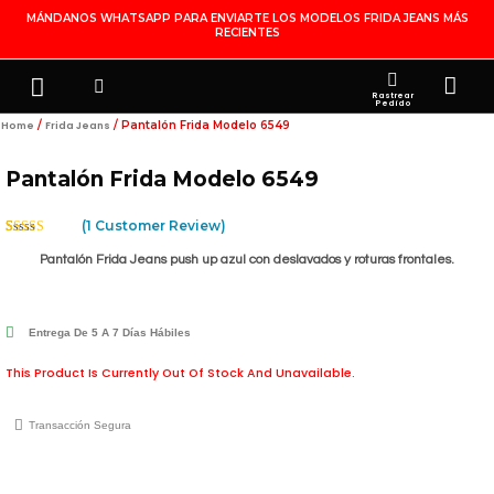
Ir
MÁNDANOS WHATSAPP PARA ENVIARTE LOS MODELOS FRIDA JEANS MÁS
RECIENTES
Al
Contenido
Search
Menu
Ca
FRIDA JEANS
JOYERÍA DE PLATA
MI CUENTA
Rastrear
Pedido
/
/ Pantalón Frida Modelo 6549
Home
Frida Jeans
Pantalón Frida Modelo 6549
(
1
Customer Review)
Rated
1
5.00
Out Of 5
Pantalón Frida Jeans push up azul con deslavados y roturas frontales.
Based On
Customer
Rating
Entrega De 5 A 7 Días Hábiles
This Product Is Currently Out Of Stock And Unavailable.
Transacción Segura