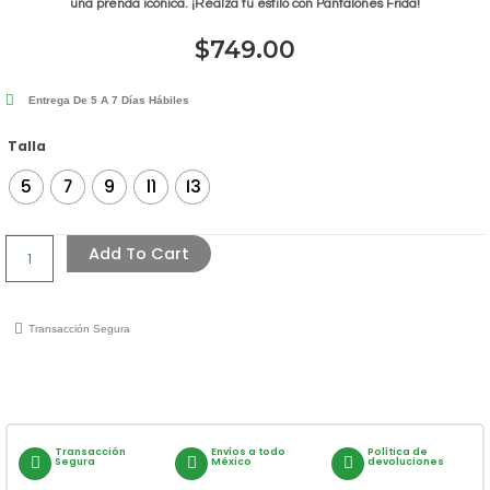
una prenda icónica. ¡Realza tu estilo con Pantalones Frida!
$
749.00
Entrega De 5 A 7 Días Hábiles
Pantalón
Talla
Frida
5
7
9
11
13
Modelo
6569
Quantity
Add To Cart
Transacción Segura
Transacción
Envíos a todo
Política de
Segura
México
devoluciones