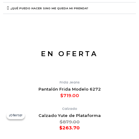
¿QUÉ PUEDO HACER SINO ME QUEDA MI PRENDA?
EN OFERTA
Frida Jeans
Pantalón Frida Modelo 6272
$
719.00
Calzado
¡Oferta!
¡Oferta!
Calzado Yute de Plataforma
$
879.00
$
263.70