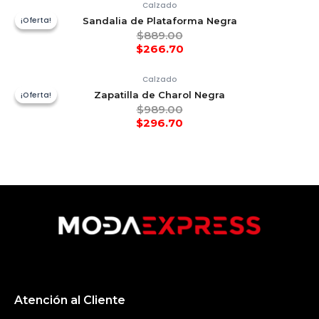
Calzado
¡Oferta!
¡Oferta!
Sandalia de Plataforma Negra
$
889.00
$
266.70
Calzado
¡Oferta!
¡Oferta!
Zapatilla de Charol Negra
$
989.00
$
296.70
Atención al Cliente