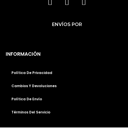
F
I
T
A
N
I
C
S
K
ENVÍOS POR
E
T
T
B
A
O
O
G
K
O
R
INFORMACIÓN
K
A
M
Política De Privacidad
Cambios Y Devoluciones
Política De Envío
Términos Del Servicio