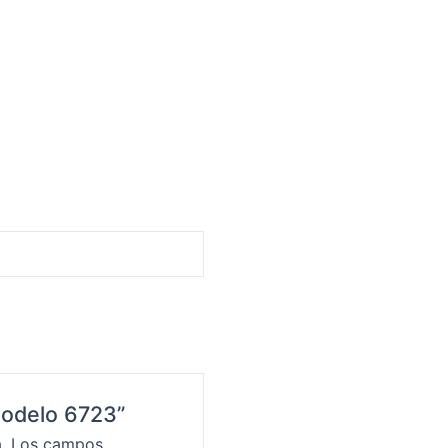
 Modelo 6723”
.
Los campos