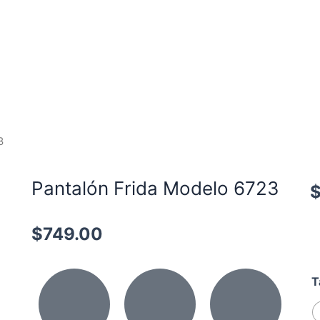
3
Pantalón Frida Modelo 6723
$
749.00
P
T
F
M