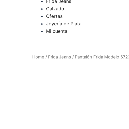
o
r
Frida Jeans
Calzado
k
a
Ofertas
Joyería de Plata
m
Mi cuenta
Home
/
Frida Jeans
/ Pantalón Frida Modelo 672