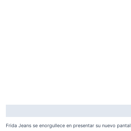
Description
Additional information
Reviews (0)
Frida Jeans se enorgullece en presentar su nuevo pantal