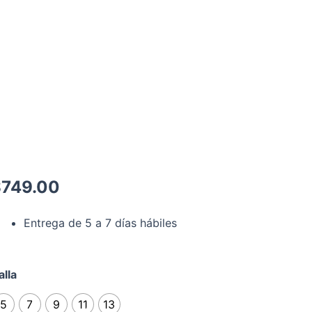
$
749.00
Entrega de 5 a 7 días hábiles
antalón
alla
rida
5
7
9
11
13
odelo