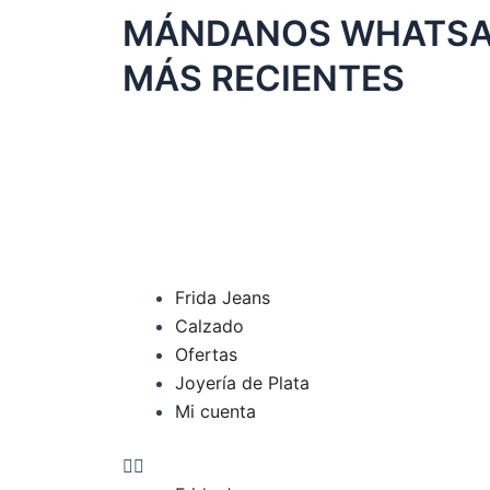
Ir
MÁNDANOS WHATSAP
al
MÁS RECIENTES
contenido
F
I
T
a
n
i
c
s
k
Menu
Frida Jeans
e
t
t
Calzado
Ofertas
b
a
o
Joyería de Plata
Mi cuenta
o
g
k