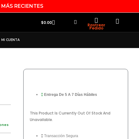
 MÁS RECIENTES
Search
Cart
$
0.00
Rastrear
Pedido
MI CUENTA
Entrega De 5 A 7 Días Hábiles
This Product Is Currently Out Of Stock And
Unavailable.
iones
Transacción Segura