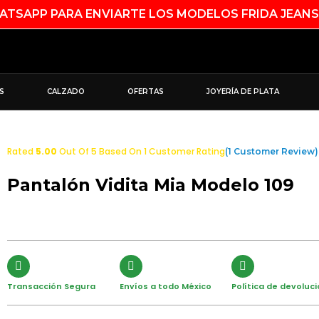
SAPP PARA ENVIARTE LOS MODELOS FRIDA JEANS
S
CALZADO
OFERTAS
JOYERÍA DE PLATA
Rated
5.00
Out Of 5 Based On
1
Customer Rating
(
1
Customer Review)
Pantalón Vidita Mia Modelo 109
Transacción Segura
Envíos a todo México
Política de devoluc