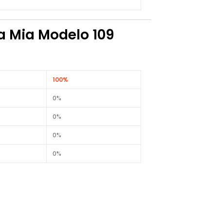
a Mia Modelo 109
100%
0%
0%
0%
0%