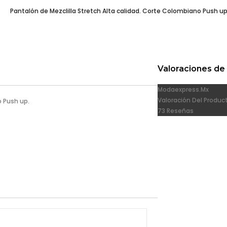
Pantalón de Mezclilla Stretch Alta calidad. Corte Colombiano Push up
Valoraciones de 
Modaexpress.mx
Valoración Del Produc
o Push up.
73 Reseñas