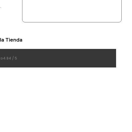
.
la Tienda
to
4.84 / 5