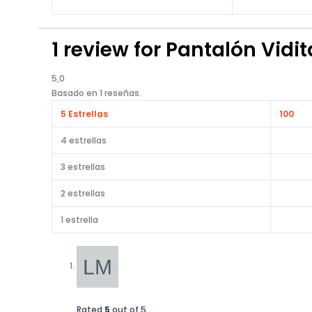
1 review for
Pantalón Vidit
5,0
Basado en 1 reseñas.
5 Estrellas
100
4 estrellas
3 estrellas
2 estrellas
1 estrella
Rated
5
out of 5