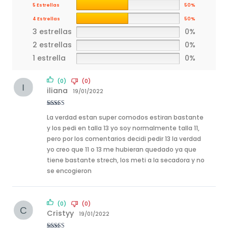
5 Estrellas
50%
4 Estrellas
50%
3 estrellas
0%
2 estrellas
0%
1 estrella
0%
(0)
(0)
iliana
19/01/2022
Rated
4
La verdad estan super comodos estiran bastante
out of 5
y los pedi en talla 13 yo soy normalmente talla 11,
pero por los comentarios decidi pedir 13 la verdad
yo creo que 11 o 13 me hubieran quedado ya que
tiene bastante strech, los meti a la secadora y no
se encogieron
(0)
(0)
Cristyy
19/01/2022