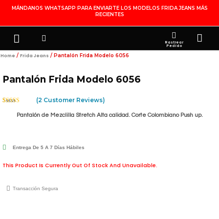
Ir
MÁNDANOS WHATSAPP PARA ENVIARTE LOS MODELOS FRIDA JEANS MÁS
RECIENTES
Al
Contenido
Search
Menu
Ca
FRIDA JEANS
JOYERÍA DE PLATA
MI CUENTA
Rastrear
Pedido
/
/ Pantalón Frida Modelo 6056
Home
Frida Jeans
Pantalón Frida Modelo 6056
(
2
Customer Reviews)
Rated
2
4.50
Out Of 5
Pantalón de Mezclilla Stretch Alta calidad. Corte Colombiano Push up.
Based On
Customer
Ratings
Entrega De 5 A 7 Días Hábiles
This Product Is Currently Out Of Stock And Unavailable.
Transacción Segura