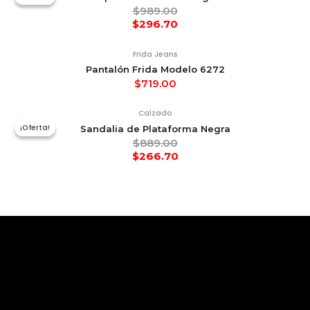
$
989.00
$
296.70
Frida Jeans
Pantalón Frida Modelo 6272
$
719.00
Calzado
¡Oferta!
¡Oferta!
Sandalia de Plataforma Negra
$
889.00
$
266.70