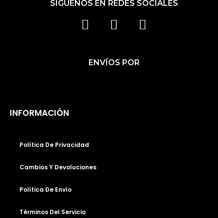
SÍGUENOS EN REDES SOCIALES
F
I
T
A
N
I
C
S
K
ENVÍOS POR
E
T
T
B
A
O
O
G
K
O
R
INFORMACIÓN
K
A
M
Política De Privacidad
Cambios Y Devoluciones
Hola😊, Envíanos WhatsApp Para
Política De Envío
Mandarte Los Nuevos Modelos
Disponibles
Términos Del Servicio