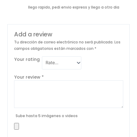
Rated
5
out
llego rapido, pedi envio express y llego a otro dia
of 5
Add a review
Tu dirección de correo electrónico no será publicada.
Los
campos obligatorios están marcados con
*
Your rating
Your review
*
Sube hasta 5 imágenes o videos