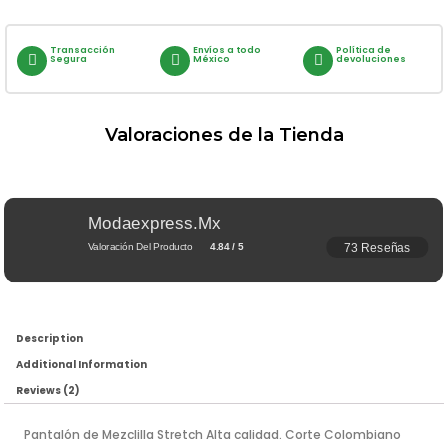
Transacción
Envíos a todo
Política de
Segura
México
devoluciones
Valoraciones de la Tienda
Modaexpress.mx
73 Reseñas
Valoración Del Producto
4.84 / 5
Description
Additional Information
Reviews (2)
Pantalón de Mezclilla Stretch Alta calidad. Corte Colombiano