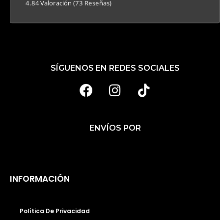
4.84 Valoración
(73 Reseñas)
SÍGUENOS EN REDES SOCIALES
F
I
T
A
N
I
C
S
K
ENVÍOS POR
E
T
T
B
A
O
O
G
K
O
R
INFORMACIÓN
K
A
M
Política De Privacidad