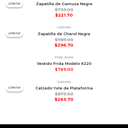
¡Oferta!
¡Oferta!
Zapatilla de Gamuza Negra
$
739.00
$
221.70
Calzado
¡Oferta!
¡Oferta!
Zapatilla de Charol Negra
$
989.00
$
296.70
Frida Jeans
Vestido Frida Modelo 6220
$
769.00
Calzado
¡Oferta!
¡Oferta!
Calzado Yute de Plataforma
$
879.00
$
263.70