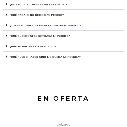
¿ES SEGURO COMPRAR EN ESTE SITIO?
¿QUÉ PASA SI NO RECIBO MI PEDIDO?
¿CUÁNTO TIEMPO TARDA EN LLEGAR MI PEDIDO?
¿QUÉ SUCEDE SI SE RETRASA MI PEDIDO?
¿PUEDO PAGAR CON EFECTIVO?
¿QUÉ PUEDO HACER SINO ME QUEDA MI PRENDA?
EN OFERTA
Calzado