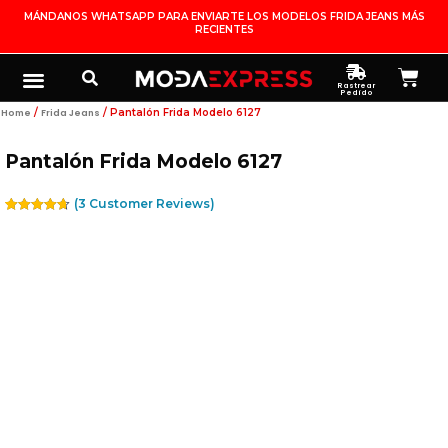
Ir
MÁNDANOS WHATSAPP PARA ENVIARTE LOS MODELOS FRIDA JEANS MÁS
RECIENTES
Al
Contenido
Search
Menu
Ca
FRIDA JEANS
JOYERÍA DE PLATA
MI CUENTA
Rastrear
Pedido
/
/ Pantalón Frida Modelo 6127
Home
Frida Jeans
Pantalón Frida Modelo 6127
(
3
Customer Reviews)
Rated
3
4.67
Out Of 5
Based On
Customer
Ratings