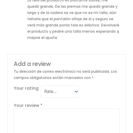
La tela del producto es bastante suave, me
of 5
quedó grande, De las piernas me quedó grande y
largo y de la cadera se ve que no es mi talla, aún
faltaría que el pantalón afloje de sí y seguro se
verá más grande ponla tela es elástica. Devolveré
el producto y pediré una talla menos esperando q
mejore el ajuste
Add a review
Tu dirección de correo electrónico no será publicada.
Los
campos obligatorios están marcados con
*
Your rating
Your review
*