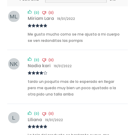
(0)
(0)
Miriam Lara
19/01/2022
Rated
5
out
Me gusto mucho como se me ajusta a mi cuerpo
of 5
se ven redonditas las pompis
(0)
(0)
Nadia kari
19/01/2022
Rated
4
tardo un poquito mas de lo esperado en llegar
out of 5
pero me quedo muy bien un poco ajustado a la
otra pido una talla arriba
(0)
(0)
Liliana
19/01/2022
Rated
5
out