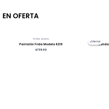
EN OFERTA
Frida Jeans
¡Oferta!
¡Oferta!
Pantalón Frida Modelo 6219
Sandal
$
739.00