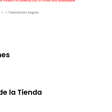
is Product Is Currently Out Of Stock And Unavailable.
Transacción Segura
nes
de la Tienda