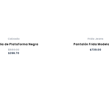
Calzado
Frida Jeans
ia de Plataforma Negra
Pantalón Frida Modelo
$
889.00
$
739.00
$
266.70