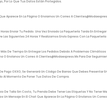
o, Por Lo Que Tus Datos Están Protegidos.
Que Aparece En La Página O Enviarnos Un Correo A Clientes@modaexpress
ras Enviar Tu Pedido. Una Vez Enviado La Paquetería Tarda En Entregar T
 Las Siguientes 24 Horas Y Realizamos Envío Express Con La Paquetería L
Más De Tiempo En Entregar Los Pedidos Debido A Problemas Climáticos O 
gina O Envíanos Un Correo A Clientes@modaexpress.mx Para Dar Seguimien
 De Pago OXXO, Se Generará Un Código De Barras Que Debes Presentar En
ado Al Momento De Poner Tus Datos De Compra.
 De Talla Sin Costo, Tu Prenda Debe Tener Las Etiquetas Y No Tener Ma
anos Un Mensaje En El Chat Que Aparece En La Página O Envíanos Un Cor