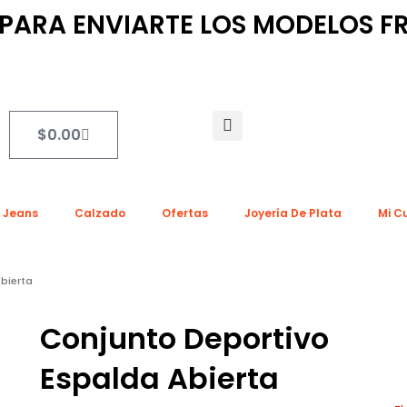
ARA ENVIARTE LOS MODELOS FR
Search
Cart
$
0.00
a Jeans
Calzado
Ofertas
Joyería De Plata
Mi C
bierta
Conjunto Deportivo
Espalda Abierta