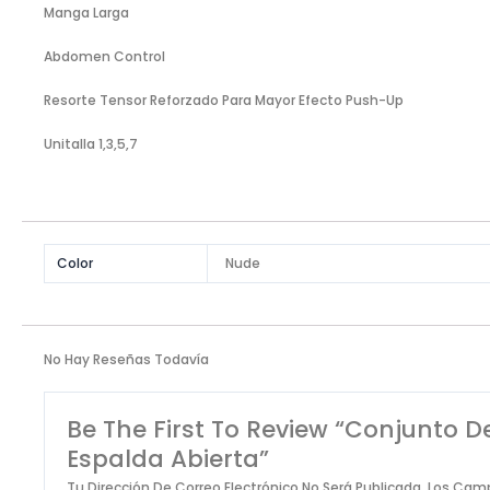
Manga Larga
Abdomen Control
Resorte Tensor Reforzado Para Mayor Efecto Push-Up
Unitalla 1,3,5,7
Color
Nude
No Hay Reseñas Todavía
Be The First To Review “Conjunto D
Espalda Abierta”
Tu Dirección De Correo Electrónico No Será Publicada.
Los Camp