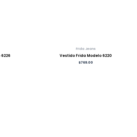
Frida Jeans
 6226
Vestido Frida Modelo 6220
$
769.00