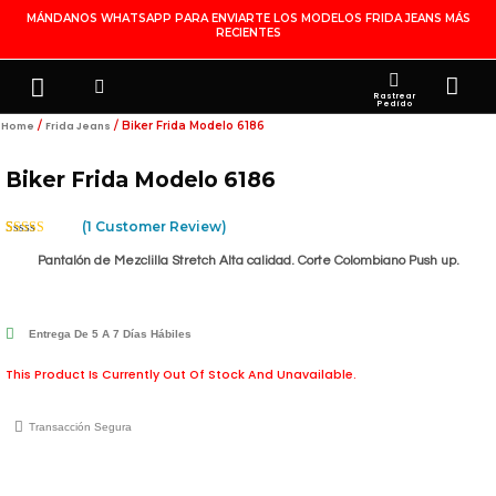
Ir
MÁNDANOS WHATSAPP PARA ENVIARTE LOS MODELOS FRIDA JEANS MÁS
RECIENTES
Al
Contenido
Search
Menu
Ca
FRIDA JEANS
JOYERÍA DE PLATA
MI CUENTA
Rastrear
Pedido
/
/ Biker Frida Modelo 6186
Home
Frida Jeans
Biker Frida Modelo 6186
(
1
Customer Review)
Rated
1
5.00
Out Of 5
Pantalón de Mezclilla Stretch Alta calidad. Corte Colombiano Push up.
Based On
Customer
Rating
Entrega De 5 A 7 Días Hábiles
This Product Is Currently Out Of Stock And Unavailable.
Transacción Segura