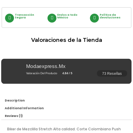
Transacción
Envíos a todo
Política de
Segura
México
devoluciones
Valoraciones de la Tienda
Modaexpress.mx
73 Reseñas
Valoración Del Producto
4.84 / 5
Description
Additional Information
Reviews (1)
Biker de Mezclilla Stretch Alta calidad. Corte Colombiano Push