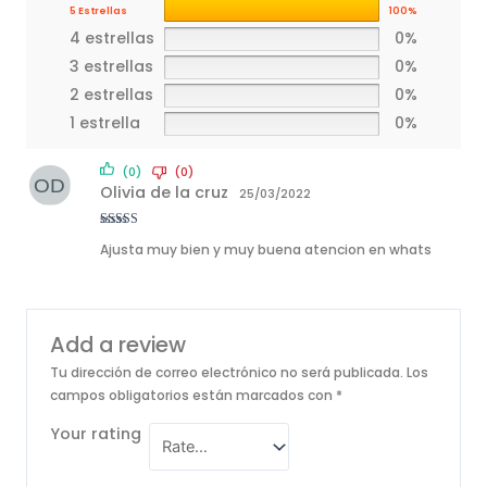
5 Estrellas
100%
4 estrellas
0%
3 estrellas
0%
2 estrellas
0%
1 estrella
0%
(0)
(0)
Olivia de la cruz
25/03/2022
Rated
5
out
Ajusta muy bien y muy buena atencion en whats
of 5
Add a review
Tu dirección de correo electrónico no será publicada.
Los
campos obligatorios están marcados con
*
Your rating