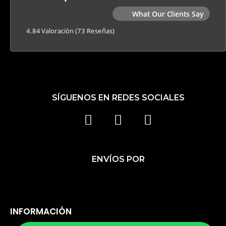
What Our Clients Say
4.84 Valoración
(73 Reseñas)
SÍGUENOS EN REDES SOCIALES
F
I
T
A
N
I
C
S
K
ENVÍOS POR
E
T
T
B
A
O
O
G
K
O
R
INFORMACIÓN
K
A