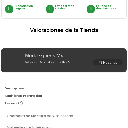
Transacción
Envíos a todo
Política de
Segura
México
devoluciones
Valoraciones de la Tienda
Modaexpress.mx
73 Reseñas
Valoración Del Producto
4.84 / 5
Description
Additional Information
Reviews (0)
Chamarra de Mezclilla de Alta calidad.
Materiales de Fabricación: