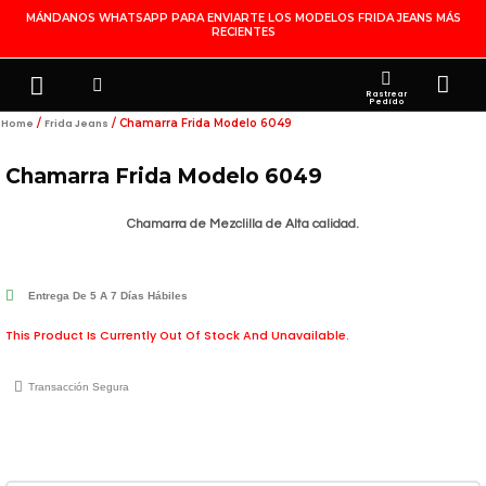
Ir
MÁNDANOS WHATSAPP PARA ENVIARTE LOS MODELOS FRIDA JEANS MÁS
RECIENTES
Al
Contenido
Search
Menu
Ca
FRIDA JEANS
JOYERÍA DE PLATA
MI CUENTA
Rastrear
Pedido
/
/ Chamarra Frida Modelo 6049
Home
Frida Jeans
Chamarra Frida Modelo 6049
Chamarra de Mezclilla de Alta calidad.
Entrega De 5 A 7 Días Hábiles
This Product Is Currently Out Of Stock And Unavailable.
Transacción Segura