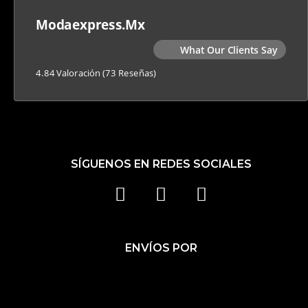
Modaexpress.mx
What Our Clients Say
4.84 Valoración
(73 Reseñas)
SÍGUENOS EN REDES SOCIALES
F
I
T
A
N
I
C
S
K
ENVÍOS POR
E
T
T
B
A
O
O
G
K