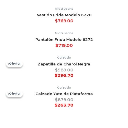
Frida Jeans
Vestido Frida Modelo 6220
$
769.00
Frida Jeans
Pantalón Frida Modelo 6272
$
719.00
Calzado
¡Oferta!
¡Oferta!
Zapatilla de Charol Negra
$
989.00
$
296.70
Calzado
¡Oferta!
¡Oferta!
Calzado Yute de Plataforma
$
879.00
$
263.70