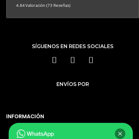
4.84 Valoración
(73 Reseñas)
SÍGUENOS EN REDES SOCIALES
F
I
T
A
N
I
C
S
K
ENVÍOS POR
E
T
T
B
A
O
O
G
K
O
R
INFORMACIÓN
K
A
M
Política De Privacidad