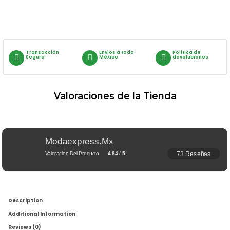
Transacción
Envíos a todo
Política de
Segura
México
devoluciones
Valoraciones de la Tienda
Modaexpress.mx
73 Reseñas
Valoración Del Producto
4.84 / 5
Description
Additional Information
Reviews (0)