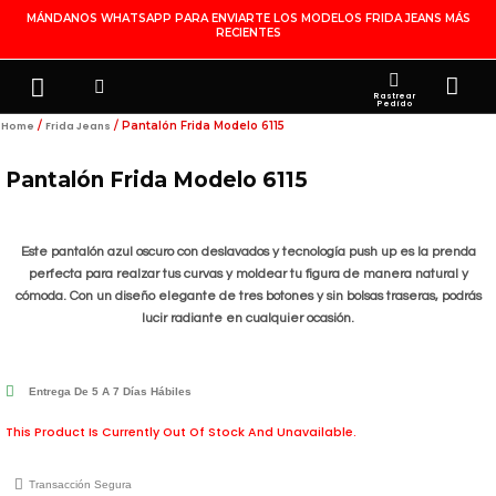
Ir
MÁNDANOS WHATSAPP PARA ENVIARTE LOS MODELOS FRIDA JEANS MÁS
RECIENTES
Al
Contenido
Search
Menu
Ca
FRIDA JEANS
JOYERÍA DE PLATA
MI CUENTA
Rastrear
Pedido
/
/ Pantalón Frida Modelo 6115
Home
Frida Jeans
Pantalón Frida Modelo 6115
Este pantalón azul oscuro con deslavados y tecnología push up es la prenda
perfecta para realzar tus curvas y moldear tu figura de manera natural y
cómoda. Con un diseño elegante de tres botones y sin bolsas traseras, podrás
lucir radiante en cualquier ocasión.
Entrega De 5 A 7 Días Hábiles
This Product Is Currently Out Of Stock And Unavailable.
Transacción Segura