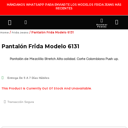
Ir
MÁNDANOS WHATSAPP PARA ENVIARTE LOS MODELOS FRIDA JEANS MÁS
RECIENTES
Al
Contenido
Search
Menu
Ca
FRIDA JEANS
JOYERÍA DE PLATA
MI CUENTA
Rastrear
Pedido
/
/ Pantalón Frida Modelo 6131
Home
Frida Jeans
Pantalón Frida Modelo 6131
Pantalón de Mezclilla Stretch Alta calidad. Corte Colombiano Push up.
Entrega De 5 A 7 Días Hábiles
This Product Is Currently Out Of Stock And Unavailable.
Transacción Segura