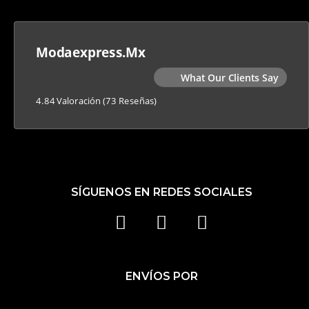
Modaexpress.mx
What Our Clients Say
4.84 Valoración
(73 Reseñas)
SÍGUENOS EN REDES SOCIALES
F
I
T
A
N
I
C
S
K
ENVÍOS POR
E
T
T
B
A
O