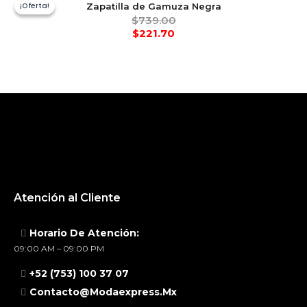
¡Oferta!
¡Oferta!
Zapatilla de Gamuza Negra
$
739.00
$
221.70
Atención al Cliente
Horario De Atención:
09:00 AM – 09:00 PM
+52 (753) 100 37 07
Contacto@modaexpress.mx