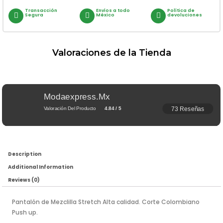
Transacción
Envíos a todo
Política de
Segura
México
devoluciones
Valoraciones de la Tienda
Modaexpress.mx
73 Reseñas
Valoración Del Producto
4.84 / 5
Description
Additional Information
Reviews (0)
Pantalón de Mezclilla Stretch Alta calidad. Corte Colombiano
Push up.