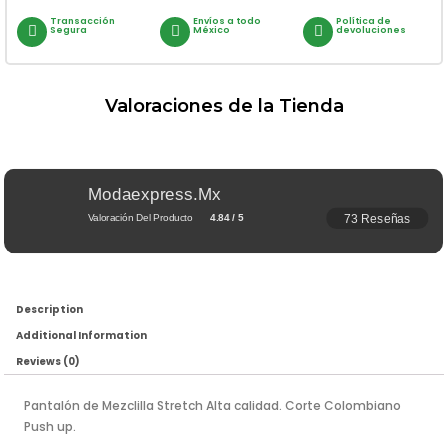
Transacción
Envíos a todo
Política de
Segura
México
devoluciones
Valoraciones de la Tienda
Modaexpress.mx
73 Reseñas
Valoración Del Producto
4.84 / 5
Description
Additional Information
Reviews (0)
Pantalón de Mezclilla Stretch Alta calidad. Corte Colombiano
Push up.