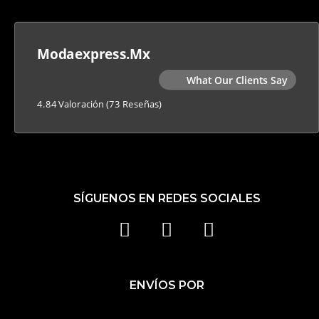
Modaexpress.mx
What Our Clients Say
4.84 Valoración
(73 Reseñas)
SÍGUENOS EN REDES SOCIALES
F
I
T
A
N
I
C
S
K
ENVÍOS POR
E
T
T
B
A
O