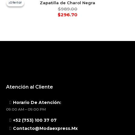
¡Oferta!
¡Oferta!
Zapatilla de Charol Negra
$
989.00
$
296.70
Atención al Cliente
Horario De Atención:
09:00 AM – 09:00 PM
+52 (753) 100 37 07
Contacto@modaexpress.mx