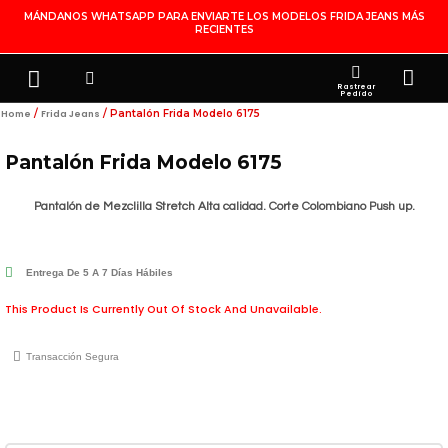
Ir
MÁNDANOS WHATSAPP PARA ENVIARTE LOS MODELOS FRIDA JEANS MÁS
RECIENTES
Al
Contenido
Search
Menu
Ca
FRIDA JEANS
JOYERÍA DE PLATA
MI CUENTA
Rastrear
Pedido
/
/ Pantalón Frida Modelo 6175
Home
Frida Jeans
Pantalón Frida Modelo 6175
Pantalón de Mezclilla Stretch Alta calidad. Corte Colombiano Push up.
Entrega De 5 A 7 Días Hábiles
This Product Is Currently Out Of Stock And Unavailable.
Transacción Segura