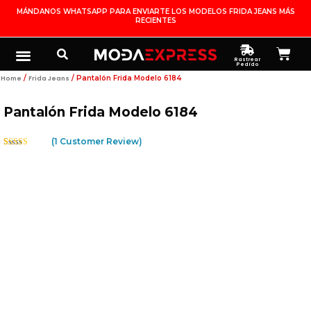
Ir
MÁNDANOS WHATSAPP PARA ENVIARTE LOS MODELOS FRIDA JEANS MÁS
RECIENTES
Al
Contenido
Search
Menu
Ca
FRIDA JEANS
JOYERÍA DE PLATA
MI CUENTA
Rastrear
Pedido
/
/ Pantalón Frida Modelo 6184
Home
Frida Jeans
Pantalón Frida Modelo 6184
(
1
Customer Review)
Rated
1
5.00
Out Of 5
Based On
Customer
Rating