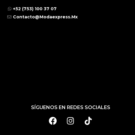
+52 (753) 100 37 07
Contacto@modaexpress.mx
SÍGUENOS EN REDES SOCIALES
F
I
T
A
N
I