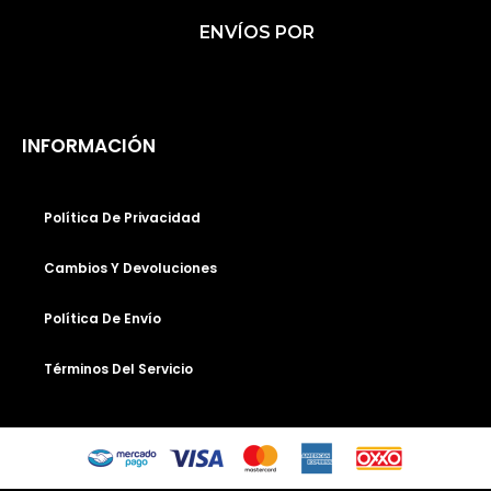
C
S
K
ENVÍOS POR
E
T
T
B
A
O
O
G
K
O
R
INFORMACIÓN
K
A
M
Política De Privacidad
Cambios Y Devoluciones
Política De Envío
Términos Del Servicio