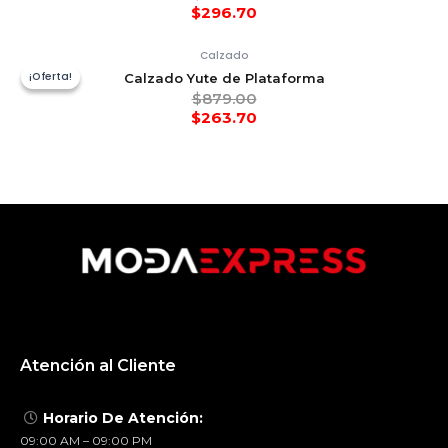
$
296.70
Calzado
¡Oferta!
¡Oferta!
Calzado Yute de Plataforma
$
879.00
$
263.70
Atención al Cliente
Horario De Atención:
09:00 AM – 09:00 PM