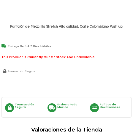
Pantalón de Mezclilla Stretch Alta calidad. Corte Colombiano Push up.
Entrega De 5 A 7 Días Hábiles
This Product Is Currently Out Of Stock And Unavailable.
Transacción Segura
Transacción
Envíos a todo
Política de
Segura
México
devoluciones
Valoraciones de la Tienda