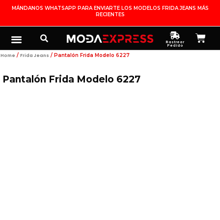
Ir
MÁNDANOS WHATSAPP PARA ENVIARTE LOS MODELOS FRIDA JEANS MÁS
RECIENTES
Al
Contenido
Search
Menu
Ca
FRIDA JEANS
JOYERÍA DE PLATA
MI CUENTA
Rastrear
Pedido
/
/ Pantalón Frida Modelo 6227
Home
Frida Jeans
Pantalón Frida Modelo 6227