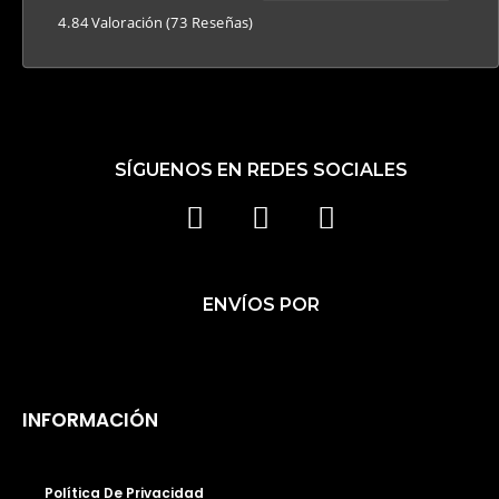
4.84 Valoración
(73 Reseñas)
SÍGUENOS EN REDES SOCIALES
F
I
T
A
N
I
C
S
K
ENVÍOS POR
E
T
T
B
A
O
O
G
K
O
R
INFORMACIÓN
K
A
M
Política De Privacidad