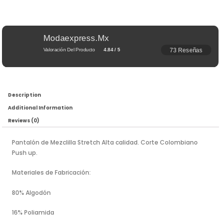
Modaexpress.mx
73 Reseñas
Valoración Del Producto
4.84 / 5
Description
Additional Information
Reviews (0)
Pantalón de Mezclilla Stretch Alta calidad. Corte Colombiano
Push up.
Materiales de Fabricación:
80% Algodón
16% Poliamida