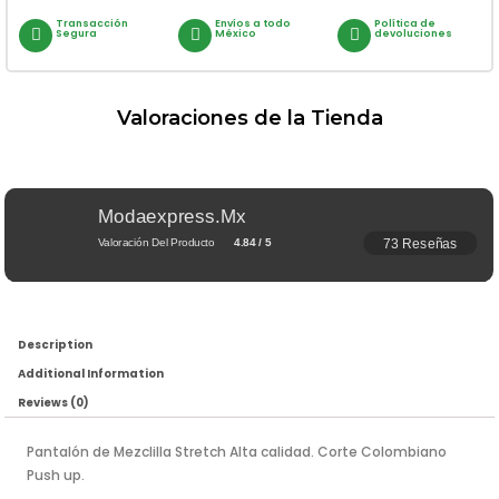
Transacción
Envíos a todo
Política de
Segura
México
devoluciones
Valoraciones de la Tienda
Modaexpress.mx
73 Reseñas
Valoración Del Producto
4.84 / 5
Description
Additional Information
Reviews (0)
Pantalón de Mezclilla Stretch Alta calidad. Corte Colombiano
Push up.