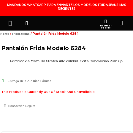
Ir
MÁNDANOS WHATSAPP PARA ENVIARTE LOS MODELOS FRIDA JEANS MÁS
RECIENTES
Al
Contenido
Search
Menu
Ca
FRIDA JEANS
JOYERÍA DE PLATA
MI CUENTA
Rastrear
Pedido
/
/ Pantalón Frida Modelo 6284
Home
Frida Jeans
Pantalón Frida Modelo 6284
Pantalón de Mezclilla Stretch Alta calidad. Corte Colombiano Push up.
Entrega De 5 A 7 Días Hábiles
This Product Is Currently Out Of Stock And Unavailable.
Transacción Segura