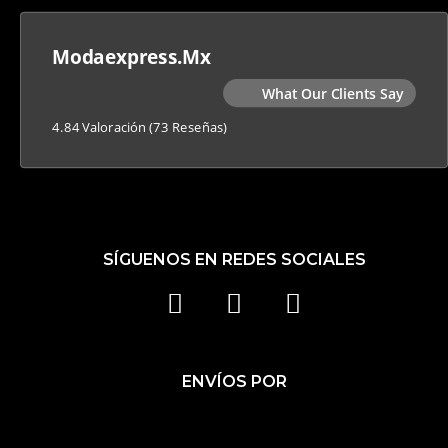
Modaexpress.mx
What Our Clients Say
4.84 Valoración
(73 Reseñas)
SÍGUENOS EN REDES SOCIALES
F
I
T
A
N
I
C
S
K
ENVÍOS POR
E
T
T
B
A
O