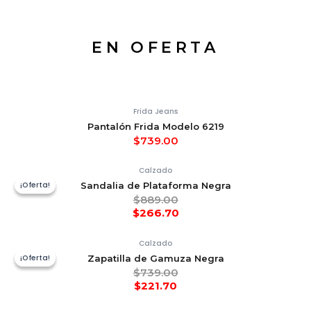
EN OFERTA
Frida Jeans
Pantalón Frida Modelo 6219
$
739.00
Calzado
¡Oferta!
¡Oferta!
Sandalia de Plataforma Negra
$
889.00
$
266.70
Calzado
¡Oferta!
¡Oferta!
Zapatilla de Gamuza Negra
$
739.00
$
221.70