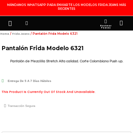
Ir
MÁNDANOS WHATSAPP PARA ENVIARTE LOS MODELOS FRIDA JEANS MÁS
RECIENTES
Al
Contenido
Search
Menu
Ca
FRIDA JEANS
JOYERÍA DE PLATA
MI CUENTA
Rastrear
Pedido
/
/ Pantalón Frida Modelo 6321
Home
Frida Jeans
Pantalón Frida Modelo 6321
Pantalón de Mezclilla Stretch Alta calidad. Corte Colombiano Push up.
Entrega De 5 A 7 Días Hábiles
This Product Is Currently Out Of Stock And Unavailable.
Transacción Segura