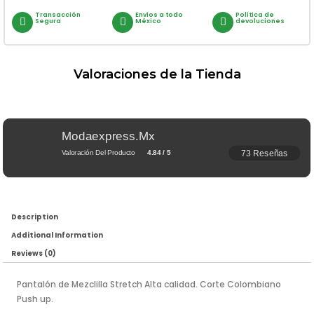
Transacción
Envíos a todo
Política de
Segura
México
devoluciones
Valoraciones de la Tienda
Modaexpress.mx
73 Reseñas
Valoración Del Producto
4.84 / 5
Description
Additional Information
Reviews (0)
Pantalón de Mezclilla Stretch Alta calidad. Corte Colombiano
Push up.