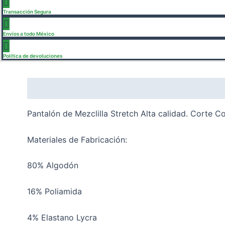
Transacción Segura
Envíos a todo México
Política de devoluciones
Description
Additional information
Reviews (
Pantalón de Mezclilla Stretch Alta calidad. Corte 
Materiales de Fabricación:
80% Algodón
16% Poliamida
4% Elastano Lycra