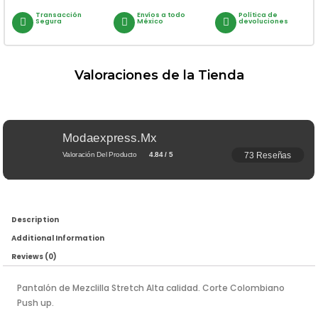
Transacción
Envíos a todo
Política de
Segura
México
devoluciones
Valoraciones de la Tienda
Modaexpress.mx
73 Reseñas
Valoración Del Producto
4.84 / 5
Description
Additional Information
Reviews (0)
Pantalón de Mezclilla Stretch Alta calidad. Corte Colombiano
Push up.