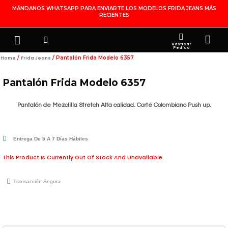
Ir
MÁNDANOS WHATSAPP PARA ENVIARTE LOS MODELOS FRIDA JEANS MÁS
RECIENTES
Al
Contenido
Search
Menu
Ca
FRIDA JEANS
JOYERÍA DE PLATA
MI CUENTA
Rastrear
Pedido
/
/ Pantalón Frida Modelo 6357
Home
Frida Jeans
Pantalón Frida Modelo 6357
Pantalón de Mezclilla Stretch Alta calidad. Corte Colombiano Push up.
Entrega De 5 A 7 Días Hábiles
This Product Is Currently Out Of Stock And Unavailable.
Transacción Segura