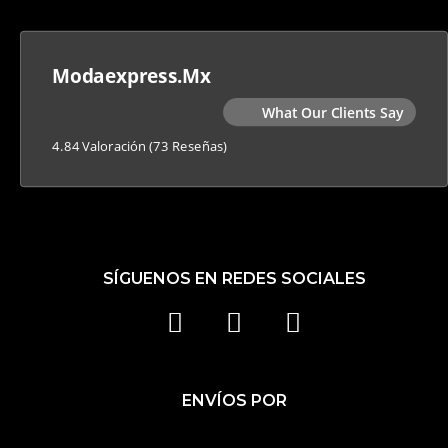
Modaexpress.mx
What Our Clients Say
4.84 Valoración
(73 Reseñas)
SÍGUENOS EN REDES SOCIALES
F
I
T
A
N
I
C
S
K
ENVÍOS POR
E
T
T
B
A
O