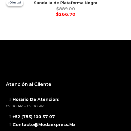
¡Oferta!
¡Oferta!
Sandalia de Plataforma Negra
$
889.00
$
266.70
Atención al Cliente
Horario De Atención:
09:00 AM – 09:00 PM
+52 (753) 100 37 07
Contacto@modaexpress.mx