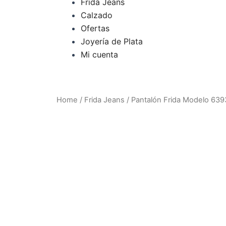
o
r
Frida Jeans
Calzado
k
a
Ofertas
Joyería de Plata
m
Mi cuenta
Home
/
Frida Jeans
/ Pantalón Frida Modelo 639