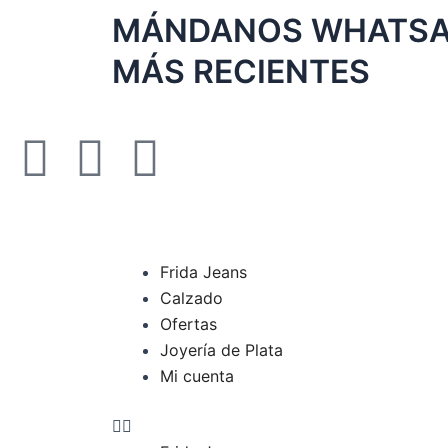
Ir
MÁNDANOS WHATSAP
al
MÁS RECIENTES
contenido
F
I
T
a
n
i
c
s
k
Menu
Frida Jeans
e
t
t
Calzado
Ofertas
b
a
o
Joyería de Plata
Mi cuenta
o
g
k