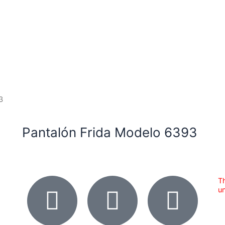
3
Pantalón Frida Modelo 6393
Th
un