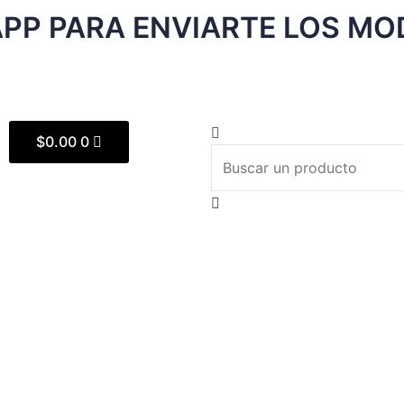
P PARA ENVIARTE LOS MOD
Cart
Search
Search
Close
$
0.00
0
this
search
box.