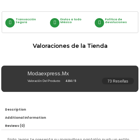
Transacción
Envíos a todo
Política de
Segura
México
devoluciones
Valoraciones de la Tienda
Modaexpress.mx
73 Reseñas
Valoración Del Producto
4.84 / 5
Description
Additional Information
Reviews (0)
Frida Jeans te presenta su maravilloso pantalón push up estilo