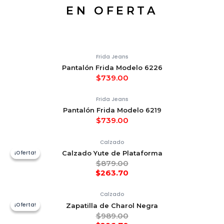
EN OFERTA
Frida Jeans
Pantalón Frida Modelo 6226
$
739.00
Frida Jeans
Pantalón Frida Modelo 6219
$
739.00
Calzado
¡Oferta!
¡Oferta!
Calzado Yute de Plataforma
$
879.00
$
263.70
Calzado
¡Oferta!
¡Oferta!
Zapatilla de Charol Negra
$
989.00