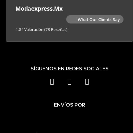
Modaexpress.mx
What Our Clients Say
4.84 Valoración
(73 Reseñas)
SÍGUENOS EN REDES SOCIALES
F
I
T
A
N
I
C
S
K
ENVÍOS POR
E
T
T
B
A
O
O
G
K