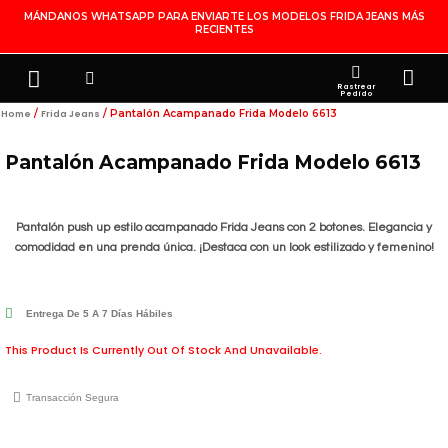
Ir
MÁNDANOS WHATSAPP PARA ENVIARTE LOS MODELOS FRIDA JEANS MÁS
RECIENTES
Al
Contenido
Search
Menu
Ca
FRIDA JEANS
JOYERÍA DE PLATA
MI CUENTA
Rastrear
Pedido
/
/ Pantalón Acampanado Frida Modelo 6613
Home
Frida Jeans
Pantalón Acampanado Frida Modelo 6613
Pantalón push up estilo acampanado Frida Jeans con 2 botones. Elegancia y
comodidad en una prenda única. ¡Destaca con un look estilizado y femenino!
Entrega De 5 A 7 Días Hábiles
This Product Is Currently Out Of Stock And Unavailable.
Transacción Segura