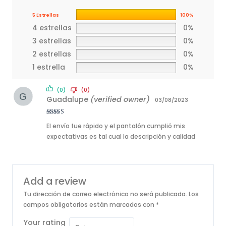
5 Estrellas
100%
4 estrellas
0%
3 estrellas
0%
2 estrellas
0%
1 estrella
0%
(0)
(0)
Guadalupe
(verified owner)
03/08/2023
Rated
5
out
El envío fue rápido y el pantalón cumplió mis
of 5
expectativas es tal cual la descripción y calidad
Add a review
Tu dirección de correo electrónico no será publicada.
Los
campos obligatorios están marcados con
*
Your rating