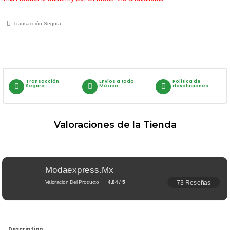
Transacción Segura
Transacción
Envíos a todo
Política de
Segura
México
devoluciones
Valoraciones de la Tienda
Modaexpress.mx
73 Reseñas
Valoración Del Producto
4.84 / 5
Description