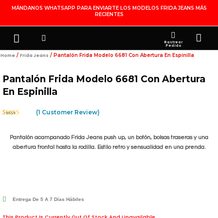
Ir
MÁNDANOS WHATSAPP PARA ENVIARTE LOS MODELOS FRIDA JEANS MÁS
RECIENTES
Al
Contenido
Search
Menu
Ca
FRIDA JEANS
JOYERÍA DE PLATA
MI CUENTA
Rastrear
Pedido
/
/ Pantalón Frida Modelo 6681 Con Abertura En Espinilla
Home
Frida Jeans
Pantalón Frida Modelo 6681 Con Abertura
En Espinilla
(
1
Customer Review)
Rated
1
5.00
Out Of 5
Based On
Pantalón acampanado Frida Jeans push up, un botón, bolsas traseras y una
Customer
Rating
abertura frontal hasta la rodilla. Estilo retro y sensualidad en una prenda.
Entrega De 5 A 7 Días Hábiles
This Product Is Currently Out Of Stock And Unavailable.