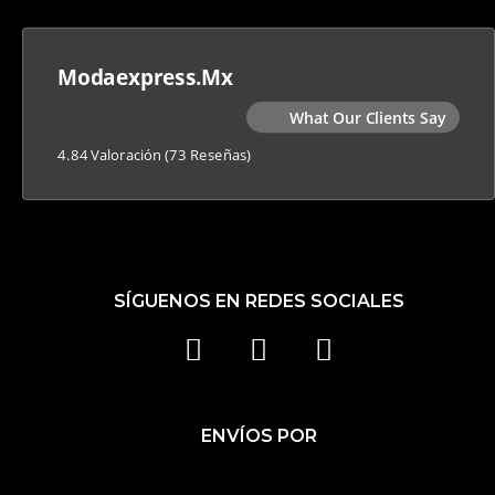
Modaexpress.mx
What Our Clients Say
4.84 Valoración
(73 Reseñas)
SÍGUENOS EN REDES SOCIALES
F
I
T
A
N
I
C
S
K
ENVÍOS POR
E
T
T
B
A
O