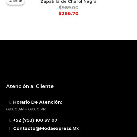
¡Oferta!
¡Oferta!
Zapatilla de Charol Negra
$
989.00
$
296.70
Atención al Cliente
Horario De Atención:
09:00 AM – 09:00 PM
+52 (753) 100 37 07
Contacto@modaexpress.mx