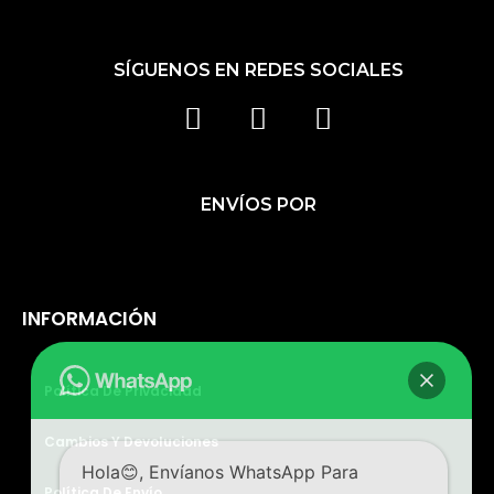
SÍGUENOS EN REDES SOCIALES
F
I
T
A
N
I
C
S
K
ENVÍOS POR
E
T
T
B
A
O
O
G
K
O
R
INFORMACIÓN
K
A
M
Política De Privacidad
Cambios Y Devoluciones
Hola😊, Envíanos WhatsApp Para
Política De Envío