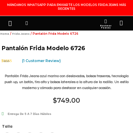
Ir
MÁNDANOS WHATSAPP PARA ENVIARTE LOS MODELOS FRIDA JEANS MÁS
RECIENTES
Al
Contenido
Search
Menu
Ca
FRIDA JEANS
JOYERÍA DE PLATA
MI CUENTA
Rastrear
Pedido
/
/ Pantalón Frida Modelo 6726
Home
Frida Jeans
Pantalón Frida Modelo 6726
(
1
Customer Review)
Rated
1
5.00
Out Of 5
Based On
Pantalón Frida Jeans azul marino con deslavados, bolsas traseras, tecnología
Customer
Rating
push up, un botón, tiro alto y bolsas laterales a la altura de la rodilla. Un estilo
moderno y cómodo para destacar en cualquier ocasión.
$
749.00
Entrega De 5 A 7 Días Hábiles
Pantalón
Talla
Frida