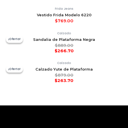
Frida Jeans
Vestido Frida Modelo 6220
$
769.00
Calzado
¡Oferta!
¡Oferta!
Sandalia de Plataforma Negra
$
889.00
$
266.70
Calzado
¡Oferta!
¡Oferta!
Calzado Yute de Plataforma
$
879.00
$
263.70