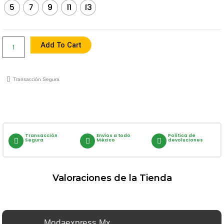
5
7
9
11
13
Modelo
6726
Quantity
Add To Cart
Transacción Segura
Transacción
Envíos a todo
Política de
Segura
México
devoluciones
Valoraciones de la Tienda
Modaexpress.mx