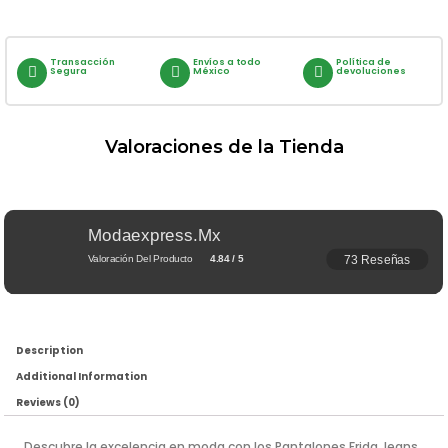
Transacción
Envíos a todo
Política de
Segura
México
devoluciones
Valoraciones de la Tienda
Modaexpress.mx
73 Reseñas
Valoración Del Producto
4.84 / 5
Description
Additional Information
Reviews (0)
Descubre la excelencia en moda con los Pantalones Frida Jeans,