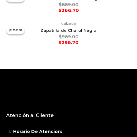
$
889.00
$
266.70
Calzado
¡Oferta!
¡Oferta!
Zapatilla de Charol Negra
$
989.00
$
296.70
Atención al Cliente
Horario De Atención: