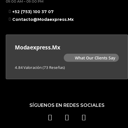
09:00 AM – 09:00 PM
+52 (753) 100 37 07
Contacto@modaexpress.mx
Modaexpress.mx
What Our Clients Say
4.84 Valoración
(73 Reseñas)
SÍGUENOS EN REDES SOCIALES
F
I
T