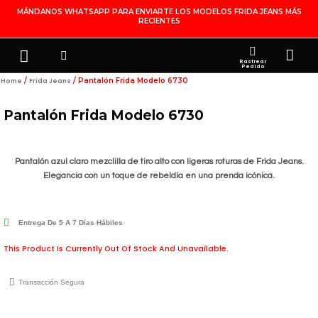
Ir
MÁNDANOS WHATSAPP PARA ENVIARTE LOS MODELOS FRIDA JEANS MÁS
RECIENTES
Al
Contenido
Search
Menu
Ca
FRIDA JEANS
JOYERÍA DE PLATA
MI CUENTA
Rastrear
Pedido
/
/ Pantalón Frida Modelo 6730
Home
Frida Jeans
Pantalón Frida Modelo 6730
Pantalón azul claro mezclilla de tiro alto con ligeras roturas de Frida Jeans.
Elegancia con un toque de rebeldía en una prenda icónica.
Entrega De 5 A 7 Días Hábiles
This Product Is Currently Out Of Stock And Unavailable.
Transacción Segura