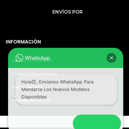
A
N
I
C
S
K
ENVÍOS POR
E
T
T
B
A
O
O
G
K
O
R
INFORMACIÓN
K
A
M
Política De Privacidad
Cambios Y Devoluciones
Hola😊, Envíanos WhatsApp Para
Política De Envío
Mandarte Los Nuevos Modelos
Disponibles
Términos Del Servicio
Abrir Chat