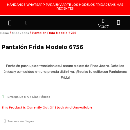
Ir
MÁNDANOS WHATSAPP PARA ENVIARTE LOS MODELOS FRIDA JEANS MÁS
RECIENTES
Al
Contenido
Search
Menu
Ca
FRIDA JEANS
JOYERÍA DE PLATA
MI CUENTA
Rastrear
Pedido
/
/ Pantalón Frida Modelo 6756
Home
Frida Jeans
Pantalón Frida Modelo 6756
Pantalón push up de transición azul oscuro a claro de Frida Jeans. Detalles
únicos y comodidad en una prenda distintiva. ¡Realza tu estilo con Pantalones
Frida!
Entrega De 5 A 7 Días Hábiles
This Product Is Currently Out Of Stock And Unavailable.
Transacción Segura