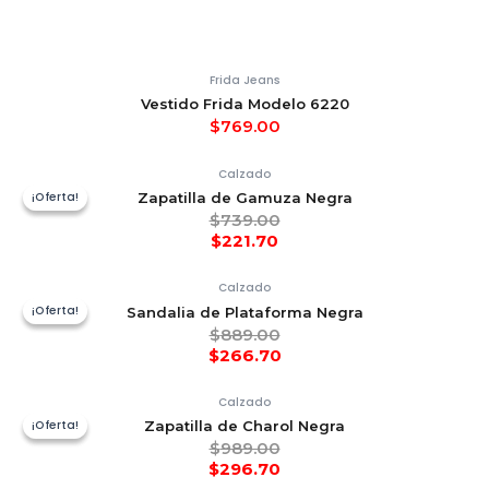
Frida Jeans
Vestido Frida Modelo 6220
$
769.00
Calzado
¡Oferta!
¡Oferta!
Zapatilla de Gamuza Negra
$
739.00
$
221.70
Calzado
¡Oferta!
¡Oferta!
Sandalia de Plataforma Negra
$
889.00
$
266.70
Calzado
¡Oferta!
¡Oferta!
Zapatilla de Charol Negra
$
989.00
$
296.70