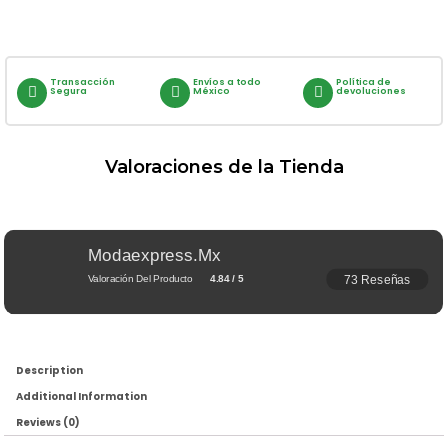
Transacción
Envíos a todo
Política de
Segura
México
devoluciones
Valoraciones de la Tienda
Modaexpress.mx
73 Reseñas
Valoración Del Producto
4.84 / 5
Description
Additional Information
Reviews (0)