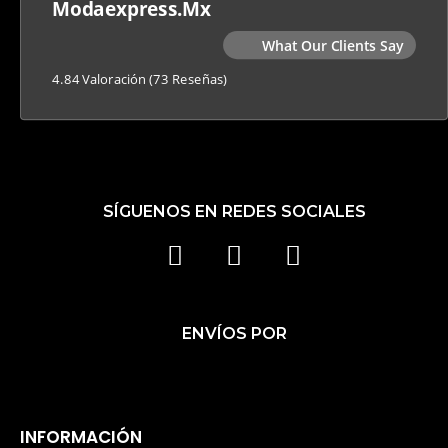
Modaexpress.mx
What Our Clients Say
4.84 Valoración
(73 Reseñas)
SÍGUENOS EN REDES SOCIALES
F
I
T
A
N
I
C
S
K
ENVÍOS POR
E
T
T
B
A
O
O
G
K
O
R
INFORMACIÓN