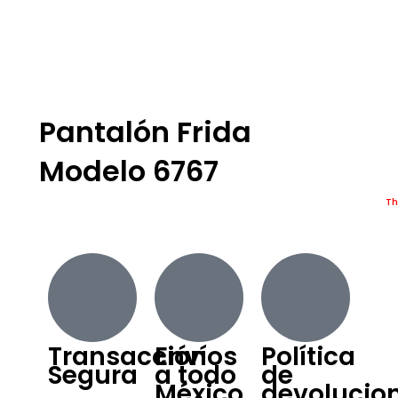
Pantalón Frida
Modelo 6767
Th
Transacción
Envíos
Política
Segura
a todo
de
México
devolucio