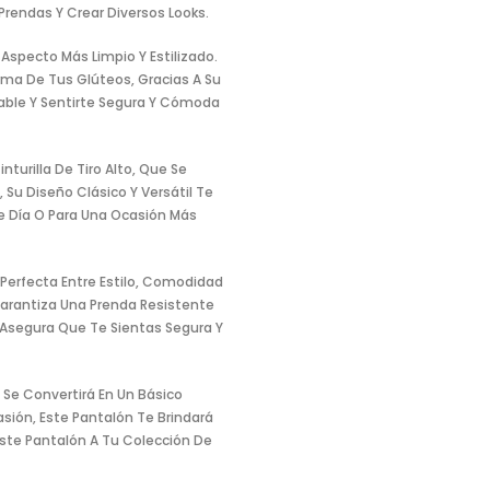
rendas Y Crear Diversos Looks.
Aspecto Más Limpio Y Estilizado.
rma De Tus Glúteos, Gracias A Su
iable Y Sentirte Segura Y Cómoda
nturilla De Tiro Alto, Que Se
Su Diseño Clásico Y Versátil Te
De Día O Para Una Ocasión Más
Perfecta Entre Estilo, Comodidad
Garantiza Una Prenda Resistente
Asegura Que Te Sientas Segura Y
l Se Convertirá En Un Básico
sión, Este Pantalón Te Brindará
Este Pantalón A Tu Colección De