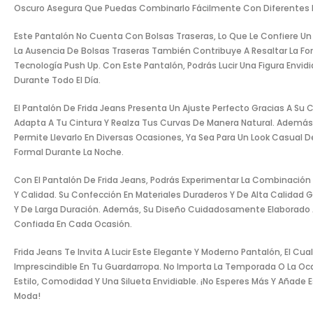
Oscuro Asegura Que Puedas Combinarlo Fácilmente Con Diferentes P
Este Pantalón No Cuenta Con Bolsas Traseras, Lo Que Le Confiere Un 
La Ausencia De Bolsas Traseras También Contribuye A Resaltar La Fo
Tecnología Push Up. Con Este Pantalón, Podrás Lucir Una Figura Envid
Durante Todo El Día.
El Pantalón De Frida Jeans Presenta Un Ajuste Perfecto Gracias A Su Ci
Adapta A Tu Cintura Y Realza Tus Curvas De Manera Natural. Además, 
Permite Llevarlo En Diversas Ocasiones, Ya Sea Para Un Look Casual 
Formal Durante La Noche.
Con El Pantalón De Frida Jeans, Podrás Experimentar La Combinación 
Y Calidad. Su Confección En Materiales Duraderos Y De Alta Calidad 
Y De Larga Duración. Además, Su Diseño Cuidadosamente Elaborado 
Confiada En Cada Ocasión.
Frida Jeans Te Invita A Lucir Este Elegante Y Moderno Pantalón, El Cua
Imprescindible En Tu Guardarropa. No Importa La Temporada O La Oca
Estilo, Comodidad Y Una Silueta Envidiable. ¡No Esperes Más Y Añade 
Moda!