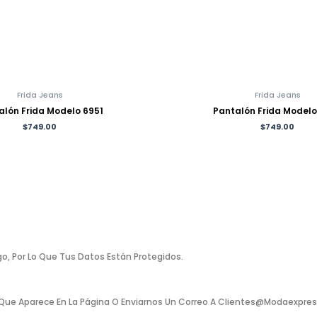
Frida Jeans
Frida Jeans
alón Frida Modelo 6951
Pantalón Frida Model
$
749.00
$
749.00
o, Por Lo Que Tus Datos Están Protegidos.
Que Aparece En La Página O Enviarnos Un Correo A Clientes@modaexpress