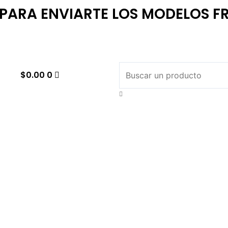
ARA ENVIARTE LOS MODELOS FR
Cart
Search
Search
Close
$
0.00
0
This
Search
Box.