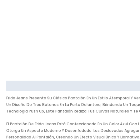
Description
Additional Information
Reviews (0)
Frida Jeans Presenta Su Clásico Pantalón En Un Estilo Atemporal Y Ve
Un Diseño De Tres Botones En La Parte Delantera, Brindando Un Toque
Tecnología Push Up, Este Pantalón Realza Tus Curvas Naturales Y Te 
El Pantalón De Frida Jeans Está Confeccionado En Un Color Azul Con 
Otorga Un Aspecto Moderno Y Desenfadado. Los Deslavados Agregan 
Personalidad Al Pantalón, Creando Un Efecto Visual Único Y Llamativ