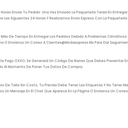
ras Enviar Tu Pedido. Una Vez Enviado La Paquetería Tarda En Entregar T
 Las Siguientes 24 Horas Y Realizamos Envío Express Con La Paquetería L
Más De Tiempo En Entregar Los Pedidos Debido A Problemas Climáticos O 
gina O Envíanos Un Correo A Clientes@modaexpress.mx Para Dar Seguimien
 De Pago OXXO, Se Generará Un Código De Barras Que Debes Presentar En
ado Al Momento De Poner Tus Datos De Compra.
 De Talla Sin Costo, Tu Prenda Debe Tener Las Etiquetas Y No Tener Ma
anos Un Mensaje En El Chat Que Aparece En La Página O Envíanos Un Cor