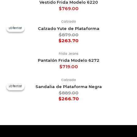
Vestido Frida Modelo 6220
$
769.00
Calzado
¡Oferta!
¡Oferta!
Calzado Yute de Plataforma
$
879.00
$
263.70
Frida Jeans
Pantalón Frida Modelo 6272
$
719.00
Calzado
¡Oferta!
¡Oferta!
Sandalia de Plataforma Negra
$
889.00
$
266.70