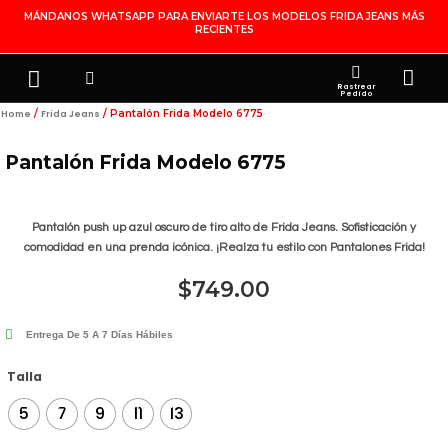
Ir
MÁNDANOS WHATSAPP PARA ENVIARTE LOS MODELOS FRIDA JEANS MÁS
RECIENTES
Al
Contenido
Search
Menu
Ca
FRIDA JEANS
JOYERÍA DE PLATA
MI CUENTA
Rastrear
Pedido
/
/ Pantalón Frida Modelo 6775
Home
Frida Jeans
Pantalón Frida Modelo 6775
Pantalón push up azul oscuro de tiro alto de Frida Jeans. Sofisticación y
comodidad en una prenda icónica. ¡Realza tu estilo con Pantalones Frida!
$
749.00
Entrega De 5 A 7 Días Hábiles
Pantalón
Talla
Frida
5
7
9
11
13
Modelo
6775