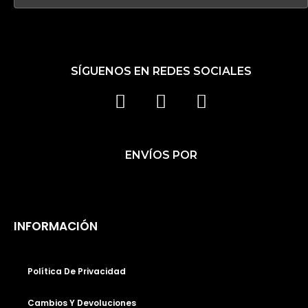
SÍGUENOS EN REDES SOCIALES
F
I
T
A
N
I
C
S
K
ENVÍOS POR
E
T
T
B
A
O
O
G
K
O
R
INFORMACIÓN
K
A
M
Política De Privacidad
Cambios Y Devoluciones