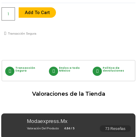
Quantity
Add To Cart
Transacción Segura
Transacción
Envíos a todo
Política de
Segura
México
devoluciones
Valoraciones de la Tienda
Modaexpress.mx
73 Reseñas
Valoración Del Producto
4.84 / 5