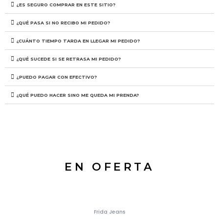
¿ES SEGURO COMPRAR EN ESTE SITIO?
¿QUÉ PASA SI NO RECIBO MI PEDIDO?
¿CUÁNTO TIEMPO TARDA EN LLEGAR MI PEDIDO?
¿QUÉ SUCEDE SI SE RETRASA MI PEDIDO?
¿PUEDO PAGAR CON EFECTIVO?
¿QUÉ PUEDO HACER SINO ME QUEDA MI PRENDA?
EN OFERTA
Frida Jeans