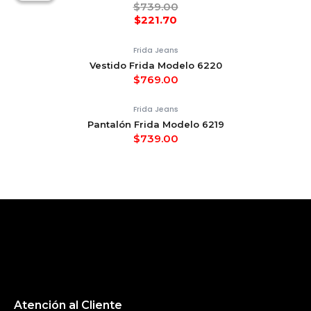
$
739.00
$
221.70
Frida Jeans
Vestido Frida Modelo 6220
$
769.00
Frida Jeans
Pantalón Frida Modelo 6219
$
739.00
Atención al Cliente