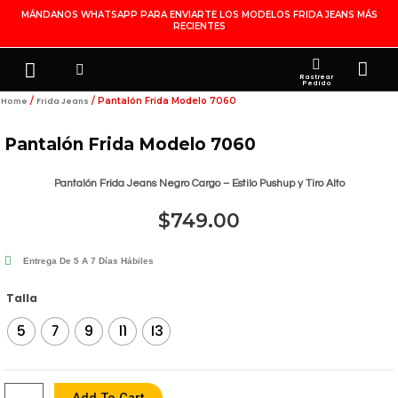
Ir
MÁNDANOS WHATSAPP PARA ENVIARTE LOS MODELOS FRIDA JEANS MÁS
RECIENTES
Al
Contenido
Search
Menu
Ca
FRIDA JEANS
JOYERÍA DE PLATA
MI CUENTA
Rastrear
Pedido
/
/ Pantalón Frida Modelo 7060
Home
Frida Jeans
Pantalón Frida Modelo 7060
Pantalón Frida Jeans Negro Cargo – Estilo Pushup y Tiro Alto
$
749.00
Entrega De 5 A 7 Días Hábiles
Pantalón
Talla
Frida
5
7
9
11
13
Modelo
7060
Quantity