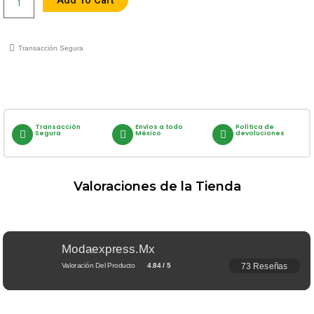
Add To Cart
Transacción Segura
Transacción
Envíos a todo
Política de
Segura
México
devoluciones
Valoraciones de la Tienda
Modaexpress.mx
73 Reseñas
Valoración Del Producto
4.84 / 5