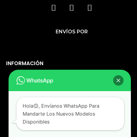
F
I
T
A
N
I
C
S
K
ENVÍOS POR
E
T
T
B
A
O
O
G
K
O
R
INFORMACIÓN
K
A
M
Política De Privacidad
Cambios Y Devoluciones
Hola😊, Envíanos WhatsApp Para
Política De Envío
Mandarte Los Nuevos Modelos
Disponibles
Términos Del Servicio