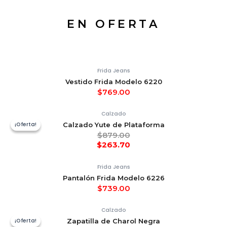
EN OFERTA
Frida Jeans
Vestido Frida Modelo 6220
$
769.00
Calzado
¡Oferta!
¡Oferta!
Calzado Yute de Plataforma
$
879.00
$
263.70
Frida Jeans
Pantalón Frida Modelo 6226
$
739.00
Calzado
¡Oferta!
¡Oferta!
Zapatilla de Charol Negra