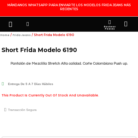
Ir
MÁNDANOS WHATSAPP PARA ENVIARTE LOS MODELOS FRIDA JEANS MÁS
RECIENTES
Al
Contenido
Search
Menu
Ca
FRIDA JEANS
JOYERÍA DE PLATA
MI CUENTA
Rastrear
Pedido
/
/ Short Frida Modelo 6190
Home
Frida Jeans
Short Frida Modelo 6190
Pantalón de Mezclilla Stretch Alta calidad. Corte Colombiano Push up.
Entrega De 5 A 7 Días Hábiles
This Product Is Currently Out Of Stock And Unavailable.
Transacción Segura