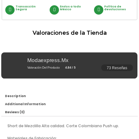
Transacción
Envíos a todo
Política de
Segura
México
devoluciones
Valoraciones de la Tienda
Modaexpress.mx
73 Reseñas
Valoración Del Producto
4.84 / 5
Description
Additional Information
Reviews (0)
Short de Mezclilla Alta calidad. Corte Colombiano Push up.
Materiales de Fabricación: