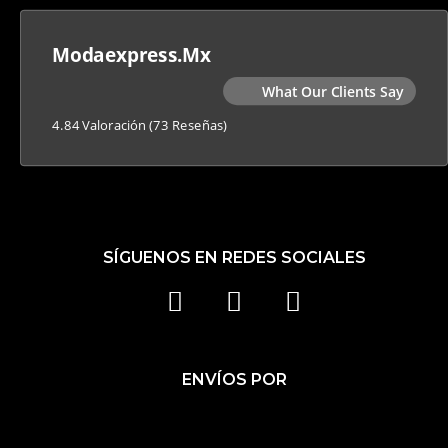
Modaexpress.mx
What Our Clients Say
4.84 Valoración
(73 Reseñas)
SÍGUENOS EN REDES SOCIALES
F
I
T
A
N
I
C
S
K
ENVÍOS POR
E
T
T
B
A
O
O
G
K