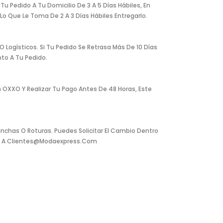
u Pedido A Tu Domicilio De 3 A 5 Días Hábiles, En
o Que Le Toma De 2 A 3 Días Hábiles Entregarlo.
Logísticos. Si Tu Pedido Se Retrasa Más De 10 Días
to A Tu Pedido.
 OXXO Y Realizar Tu Pago Antes De 48 Horas, Este
nchas O Roturas. Puedes Solicitar El Cambio Dentro
reo A Clientes@modaexpress.com