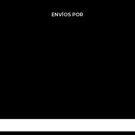
F
I
T
A
N
I
ENVÍOS POR
C
S
K
E
T
T
B
A
O
O
G
K
O
R
K
A
M