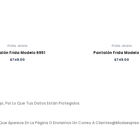
Frida Jeans
Frida Jeans
alón Frida Modelo 6951
Pantalón Frida Model
$
749.00
$
749.00
o, Por Lo Que Tus Datos Están Protegidos.
Que Aparece En La Página O Enviarnos Un Correo A Clientes@modaexpress