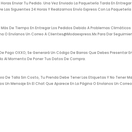
ras Enviar Tu Pedido. Una Vez Enviado La Paquetería Tarda En Entregar T
 Las Siguientes 24 Horas Y Realizamos Envío Express Con La Paquetería L
Más De Tiempo En Entregar Los Pedidos Debido A Problemas Climáticos O 
gina O Envíanos Un Correo A Clientes@modaexpress.mx Para Dar Seguimien
 De Pago OXXO, Se Generará Un Código De Barras Que Debes Presentar En
ado Al Momento De Poner Tus Datos De Compra.
 De Talla Sin Costo, Tu Prenda Debe Tener Las Etiquetas Y No Tener Ma
anos Un Mensaje En El Chat Que Aparece En La Página O Envíanos Un Cor