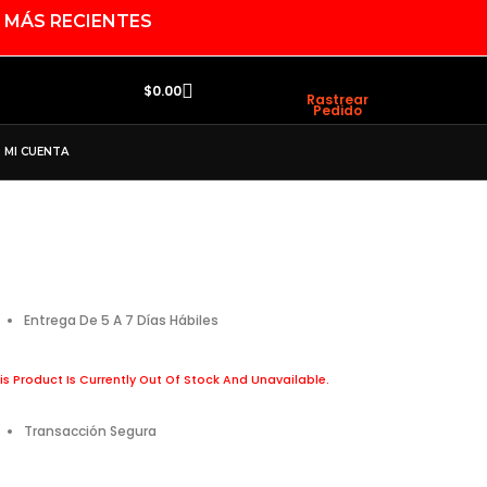
 MÁS RECIENTES
Search
Cart
$
0.00
Rastrear
Pedido
MI CUENTA
Entrega De 5 A 7 Días Hábiles
is Product Is Currently Out Of Stock And Unavailable.
Transacción Segura