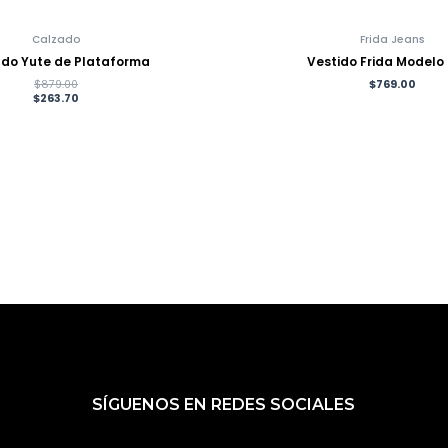
Calzado
Frida Jeans
do Yute de Plataforma
Vestido Frida Modelo
$
879.00
$
769.00
$
263.70
SÍGUENOS EN REDES SOCIALES