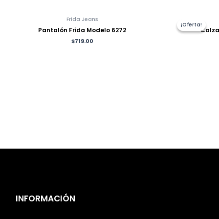
Frida Jeans
¡Oferta!
¡Oferta!
Pantalón Frida Modelo 6272
Calza
$
719.00
INFORMACIÓN