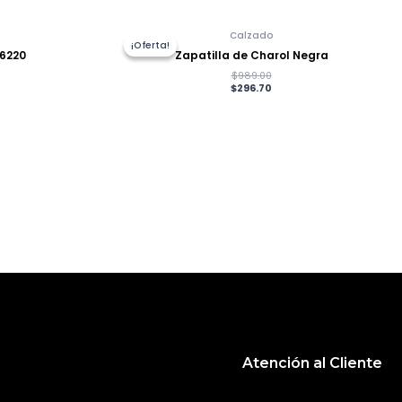
Calzado
¡Oferta!
¡Oferta!
 6220
Zapatilla de Charol Negra
$
989.00
$
296.70
Atención al Cliente