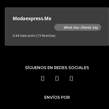
Modaexpress.mx
What Our Clients Say
4.84 Valoración
(73 Reseñas)
SÍGUENOS EN REDES SOCIALES
F
I
T
A
N
I
C
S
K
ENVÍOS POR
E
T
T
B
A
O