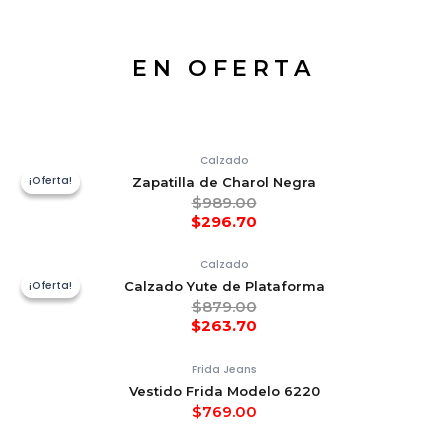
EN OFERTA
Calzado
¡Oferta!
¡Oferta!
Zapatilla de Charol Negra
$
989.00
$
296.70
Calzado
¡Oferta!
¡Oferta!
Calzado Yute de Plataforma
$
879.00
$
263.70
Frida Jeans
Vestido Frida Modelo 6220
$
769.00