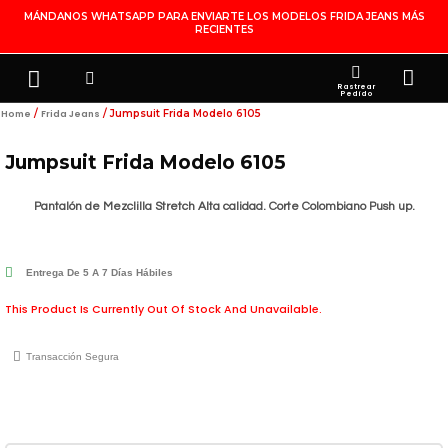
Ir
MÁNDANOS WHATSAPP PARA ENVIARTE LOS MODELOS FRIDA JEANS MÁS
RECIENTES
Al
Contenido
Search
Menu
Ca
FRIDA JEANS
JOYERÍA DE PLATA
MI CUENTA
Rastrear
Pedido
/
/ Jumpsuit Frida Modelo 6105
Home
Frida Jeans
Jumpsuit Frida Modelo 6105
Pantalón de Mezclilla Stretch Alta calidad. Corte Colombiano Push up.
Entrega De 5 A 7 Días Hábiles
This Product Is Currently Out Of Stock And Unavailable.
Transacción Segura