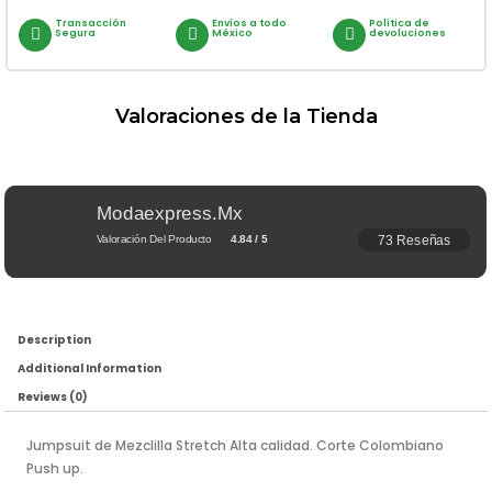
Transacción
Envíos a todo
Política de
Segura
México
devoluciones
Valoraciones de la Tienda
Modaexpress.mx
73 Reseñas
Valoración Del Producto
4.84 / 5
Description
Additional Information
Reviews (0)
Jumpsuit de Mezclilla Stretch Alta calidad. Corte Colombiano
Push up.