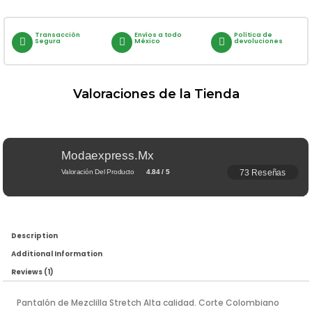
Transacción
Envíos a todo
Política de
Segura
México
devoluciones
Valoraciones de la Tienda
Modaexpress.mx
73 Reseñas
Valoración Del Producto
4.84 / 5
Description
Additional Information
Reviews (1)
Pantalón de Mezclilla Stretch Alta calidad. Corte Colombiano