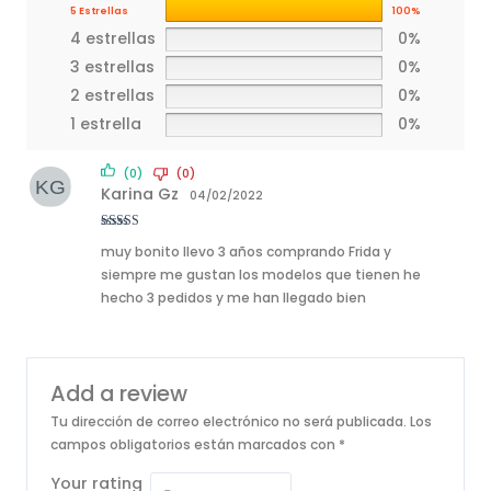
5 Estrellas
100%
4 estrellas
0%
3 estrellas
0%
2 estrellas
0%
1 estrella
0%
(0)
(0)
Karina Gz
04/02/2022
Rated
5
out
muy bonito llevo 3 años comprando Frida y
of 5
siempre me gustan los modelos que tienen he
hecho 3 pedidos y me han llegado bien
Add a review
Tu dirección de correo electrónico no será publicada.
Los
campos obligatorios están marcados con
*
Your rating