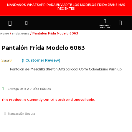
Ir
MÁNDANOS WHATSAPP PARA ENVIARTE LOS MODELOS FRIDA JEANS MÁS
RECIENTES
Al
Contenido
Search
Menu
Ca
FRIDA JEANS
JOYERÍA DE PLATA
MI CUENTA
Rastrear
Pedido
/
/ Pantalón Frida Modelo 6063
Home
Frida Jeans
Pantalón Frida Modelo 6063
(
1
Customer Review)
Rated
1
5.00
Out Of 5
Pantalón de Mezclilla Stretch Alta calidad. Corte Colombiano Push up.
Based On
Customer
Rating
Entrega De 5 A 7 Días Hábiles
This Product Is Currently Out Of Stock And Unavailable.
Transacción Segura