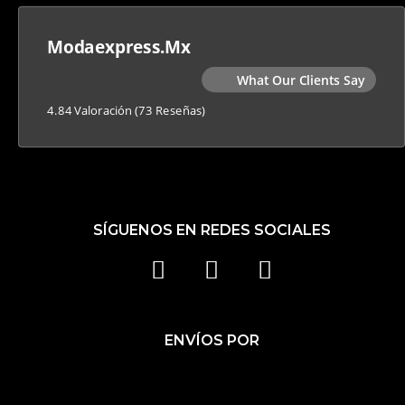
Modaexpress.mx
What Our Clients Say
4.84 Valoración
(73 Reseñas)
SÍGUENOS EN REDES SOCIALES
F
I
T
A
N
I
C
S
K
ENVÍOS POR
E
T
T
B
A
O
O
G
K