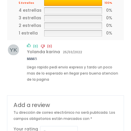
5 Estrellas
100%
4 estrellas
0%
3 estrellas
0%
2 estrellas
0%
1 estrella
0%
(0)
(0)
Yolanda karina
25/03/2022
Rated
5
out
Llego rapido pedi envio express y tardo un poco
of 5
mas de lo esperado en llegar pero buena atencion
de la pagina
Add a review
Tu dirección de correo electrónico no será publicada.
Los
campos obligatorios están marcados con
*
Your rating