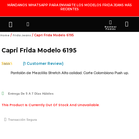
Ir
MÁNDANOS WHATSAPP PARA ENVIARTE LOS MODELOS FRIDA JEANS MÁS
RECIENTES
Al
Contenido
Search
Menu
Ca
FRIDA JEANS
JOYERÍA DE PLATA
MI CUENTA
Rastrear
Pedido
/
/ Capri Frida Modelo 6195
Home
Frida Jeans
Capri Frida Modelo 6195
(
1
Customer Review)
Rated
1
5.00
Out Of 5
Pantalón de Mezclilla Stretch Alta calidad. Corte Colombiano Push up.
Based On
Customer
Rating
Entrega De 5 A 7 Días Hábiles
This Product Is Currently Out Of Stock And Unavailable.
Transacción Segura