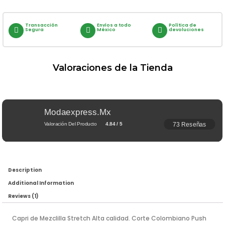
Transacción
Envíos a todo
Política de
Segura
México
devoluciones
Valoraciones de la Tienda
Modaexpress.mx
73 Reseñas
Valoración Del Producto
4.84 / 5
Description
Additional Information
Reviews (1)
Capri de Mezclilla Stretch Alta calidad. Corte Colombiano Push