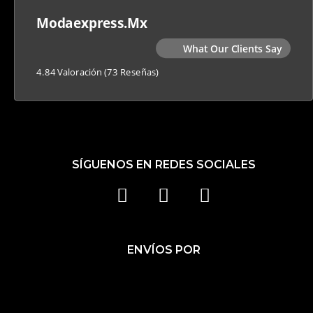
Modaexpress.mx
What Our Clients Say
4.84 Valoración
(73 Reseñas)
SÍGUENOS EN REDES SOCIALES
F
I
T
A
N
I
C
S
K
ENVÍOS POR
E
T
T
B
A
O
O
G
K