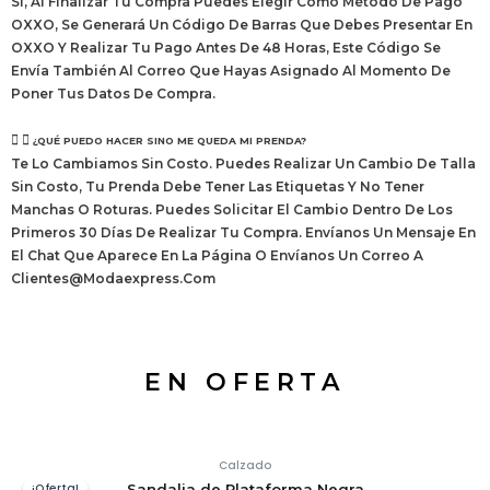
Sí, Al Finalizar Tu Compra Puedes Elegir Como Método De Pago
OXXO, Se Generará Un Código De Barras Que Debes Presentar En
OXXO Y Realizar Tu Pago Antes De 48 Horas, Este Código Se
Envía También Al Correo Que Hayas Asignado Al Momento De
Poner Tus Datos De Compra.
¿QUÉ PUEDO HACER SINO ME QUEDA MI PRENDA?
Te Lo Cambiamos Sin Costo. Puedes Realizar Un Cambio De Talla
Sin Costo, Tu Prenda Debe Tener Las Etiquetas Y No Tener
Manchas O Roturas. Puedes Solicitar El Cambio Dentro De Los
Primeros 30 Días De Realizar Tu Compra. Envíanos Un Mensaje En
El Chat Que Aparece En La Página O Envíanos Un Correo A
Clientes@modaexpress.com
EN OFERTA
Calzado
¡Oferta!
¡Oferta!
Sandalia de Plataforma Negra