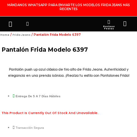
Ir
MÁNDANOS WHATSAPP PARA ENVIARTE LOS MODELOS FRIDA JEANS MÁS
RECIENTES
Al
Contenido
Search
Menu
Ca
FRIDA JEANS
JOYERÍA DE PLATA
MI CUENTA
Rastrear
Pedido
/
/ Pantalón Frida Modelo 6397
Home
Frida Jeans
Pantalón Frida Modelo 6397
Pantalón push up azul clásico de tiro alto de Frida Jeans. Autenticidad y
elegancia en una prenda icónica. ¡Realza tu estilo con Pantalones Frida!
Entrega De 5 A 7 Días Hábiles
This Product Is Currently Out Of Stock And Unavailable.
Transacción Segura