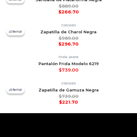
$
889.00
$
266.70
Calzado
¡Oferta!
¡Oferta!
Zapatilla de Charol Negra
$
989.00
$
296.70
Frida Jeans
Pantalón Frida Modelo 6219
$
739.00
Calzado
¡Oferta!
¡Oferta!
Zapatilla de Gamuza Negra
$
739.00
$
221.70