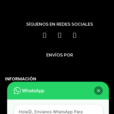
SÍGUENOS EN REDES SOCIALES
F
I
T
A
N
I
C
S
K
ENVÍOS POR
E
T
T
B
A
O
O
G
K
O
R
INFORMACIÓN
K
A
M
Política De Privacidad
Cambios Y Devoluciones
Hola😊, Envíanos WhatsApp Para