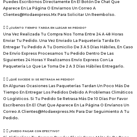
Puedes Escribirnos Directamente En El Botón De Chat Que
Aparece En La Página O Enviarnos Un Correo A
Clientes@modaexpress.mx Para Solicitar Un Reembolso.
¿CUÁNTO TIEMPO TARDA EN LLEGAR MI PEDIDO?
Una Vez Realizada Tu Compra Nos Toma Entre 24 A 48 Horas
Enviar Tu Pedido. Una Vez Enviado La Paquetería Tarda En
Entregar Tu Pedido A Tu Domicilio De 3 A 5 Días Hábiles, En Caso
De Envío Express Procesamos Tu Pedido Dentro De Las
Siguientes 24 Horas Y Realizamos Envío Express Con La
Paquetería Lo Que Le Toma De 2 A 3 Días Hábiles Entregarlo.
¿QUÉ SUCEDE SI SE RETRASA MI PEDIDO?
En Algunas Ocasiones Las Paqueterías Tardan Un Poco Más De
Tiempo En Entregar Los Pedidos Debido A Problemas Climáticos
O Logísticos. Si Tu Pedido Se Retrasa Más De 10 Días Por Favor
Escríbenos En El Chat Que Aparece En La Página O Envíanos Un
Correo A Clientes@modaexpress.mx Para Dar Seguimiento A Tu
Pedido.
¿PUEDO PAGAR CON EFECTIVO?