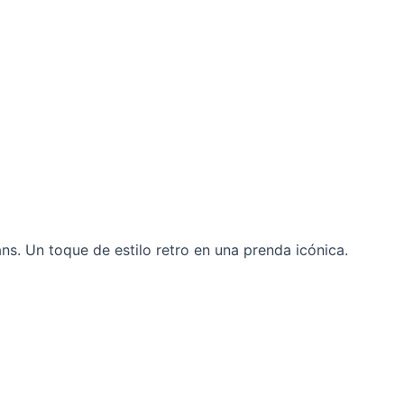
out of 5
based
on
customer
rating
s. Un toque de estilo retro en una prenda icónica.