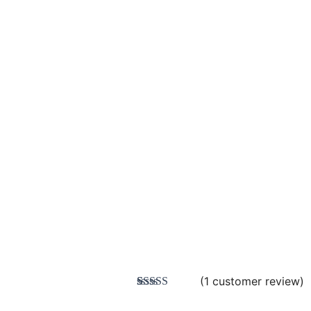
(
1
customer review)
Rated
1
3.00