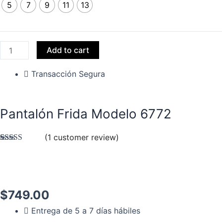
5
7
9
11
13
Add to cart
Transacción Segura
Pantalón Frida Modelo 6772
(
1
customer review)
Rated
1
3.00
out of 5
based
on
customer
$
749.00
rating
Entrega de 5 a 7 días hábiles