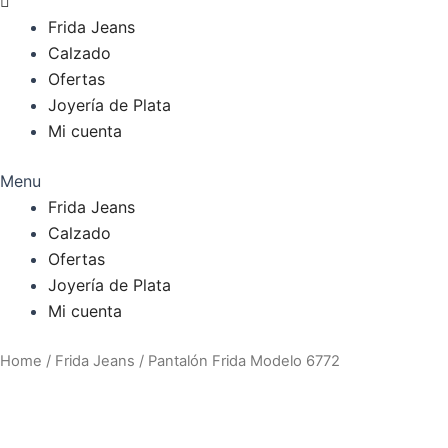
Frida Jeans
Calzado
Ofertas
Joyería de Plata
Mi cuenta
Menu
Frida Jeans
Calzado
Ofertas
Joyería de Plata
Mi cuenta
Pantalón
Pantalón
Home
/
Frida Jeans
/ Pantalón Frida Modelo 6772
Frida
Frida
Modelo
Modelo
6772
6772