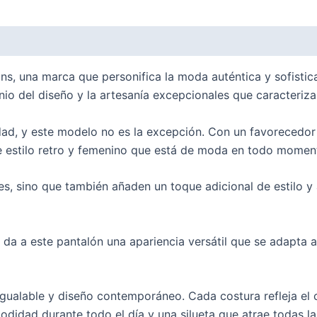
eans, una marca que personifica la moda auténtica y sofist
nio del diseño y la artesanía excepcionales que caracteriza
d, y este modelo no es la excepción. Con un favorecedor t
 estilo retro y femenino que está de moda en todo momen
es, sino que también añaden un toque adicional de estilo y 
e da a este pantalón una apariencia versátil que se adapta 
nigualable y diseño contemporáneo. Cada costura refleja el
didad durante todo el día y una silueta que atrae todas la