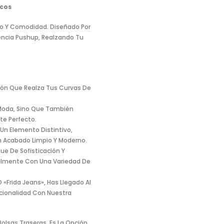
icos
ilo Y Comodidad. Diseñado Por
iencia Pushup, Realzando Tu
lón Que Realza Tus Curvas De
 Moda, Sino Que También
te Perfecto.
Un Elemento Distintivo,
n Acabado Limpio Y Moderno.
ue De Sofisticación Y
cilmente Con Una Variedad De
 «Frida Jeans», Has Llegado Al
ncionalidad Con Nuestra
Bolsas Traseras, Es La Opción