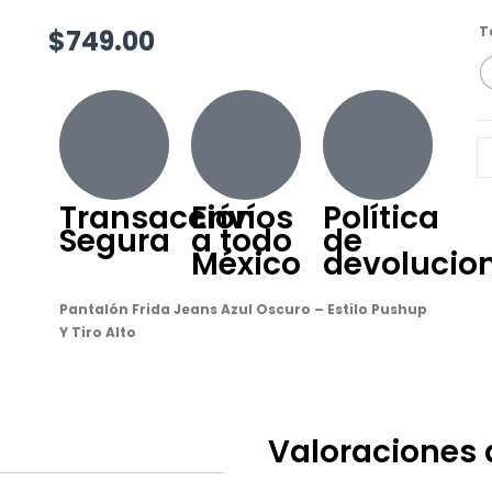
Pa
T
$
749.00
Fr
Mo
68
Qu
Transacción
Envíos
Política
Segura
a todo
de
México
devolucio
Pantalón Frida Jeans Azul Oscuro – Estilo Pushup
Y Tiro Alto
Valoraciones 