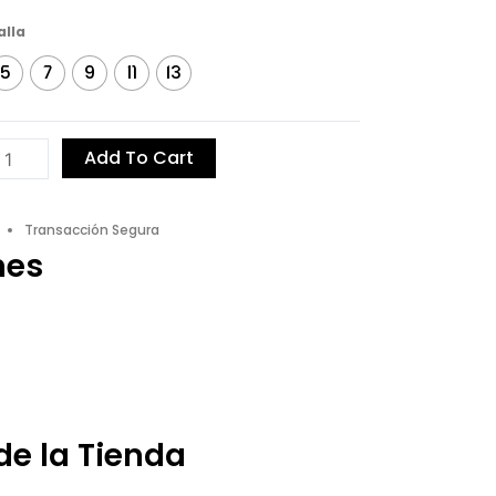
ntalón
alla
ida
5
7
9
11
13
delo
81
antity
Add To Cart
Transacción Segura
nes
de la Tienda