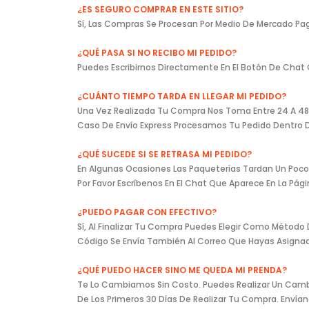
¿ES SEGURO COMPRAR EN ESTE SITIO?
Sí, Las Compras Se Procesan Por Medio De Mercado Pag
¿QUÉ PASA SI NO RECIBO MI PEDIDO?
Puedes Escribirnos Directamente En El Botón De Chat 
¿CUÁNTO TIEMPO TARDA EN LLEGAR MI PEDIDO?
Una Vez Realizada Tu Compra Nos Toma Entre 24 A 48 Ho
Caso De Envío Express Procesamos Tu Pedido Dentro De
¿QUÉ SUCEDE SI SE RETRASA MI PEDIDO?
En Algunas Ocasiones Las Paqueterías Tardan Un Poco 
Por Favor Escríbenos En El Chat Que Aparece En La Pá
¿PUEDO PAGAR CON EFECTIVO?
Sí, Al Finalizar Tu Compra Puedes Elegir Como Método
Código Se Envía También Al Correo Que Hayas Asign
¿QUÉ PUEDO HACER SINO ME QUEDA MI PRENDA?
Te Lo Cambiamos Sin Costo. Puedes Realizar Un Cambio
De Los Primeros 30 Días De Realizar Tu Compra. Enví