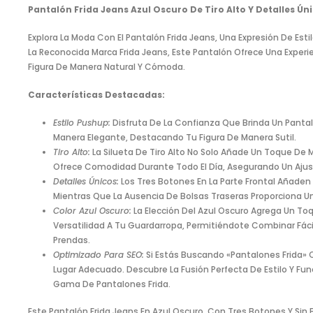
Pantalón Frida Jeans Azul Oscuro De Tiro Alto Y Detalles Ún
Explora La Moda Con El Pantalón Frida Jeans, Una Expresión De Est
La Reconocida Marca Frida Jeans, Este Pantalón Ofrece Una Exper
Figura De Manera Natural Y Cómoda.
Características Destacadas:
Estilo Pushup:
Disfruta De La Confianza Que Brinda Un Panta
Manera Elegante, Destacando Tu Figura De Manera Sutil.
Tiro Alto:
La Silueta De Tiro Alto No Solo Añade Un Toque De
Ofrece Comodidad Durante Todo El Día, Asegurando Un Ajus
Detalles Únicos:
Los Tres Botones En La Parte Frontal Añaden 
Mientras Que La Ausencia De Bolsas Traseras Proporciona U
Color Azul Oscuro:
La Elección Del Azul Oscuro Agrega Un Toq
Versatilidad A Tu Guardarropa, Permitiéndote Combinar Fá
Prendas.
Optimizado Para SEO:
Si Estás Buscando «pantalones Frida» O
Lugar Adecuado. Descubre La Fusión Perfecta De Estilo Y Fu
Gama De Pantalones Frida.
Este Pantalón Frida Jeans En Azul Oscuro, Con Tres Botones Y Sin 