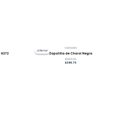
Calzado
¡Oferta!
¡Oferta!
 6272
Zapatilla de Charol Negra
$
989.00
$
296.70