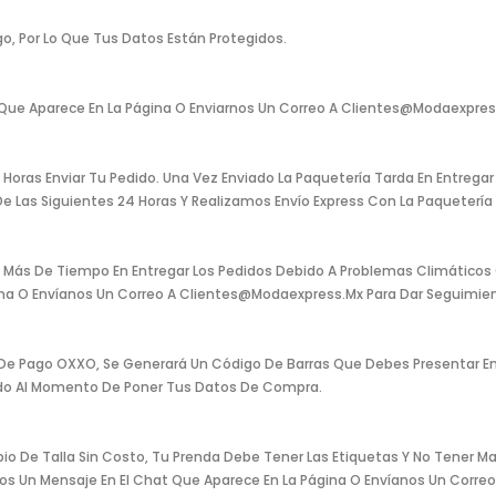
o, Por Lo Que Tus Datos Están Protegidos.
Que Aparece En La Página O Enviarnos Un Correo A Clientes@modaexpress
ras Enviar Tu Pedido. Una Vez Enviado La Paquetería Tarda En Entregar T
 Las Siguientes 24 Horas Y Realizamos Envío Express Con La Paquetería L
Más De Tiempo En Entregar Los Pedidos Debido A Problemas Climáticos O 
gina O Envíanos Un Correo A Clientes@modaexpress.mx Para Dar Seguimien
 De Pago OXXO, Se Generará Un Código De Barras Que Debes Presentar En
ado Al Momento De Poner Tus Datos De Compra.
 De Talla Sin Costo, Tu Prenda Debe Tener Las Etiquetas Y No Tener Ma
anos Un Mensaje En El Chat Que Aparece En La Página O Envíanos Un Cor