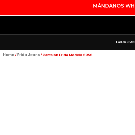
Ir
MÁNDANOS WHAT
Al
Contenido
F
I
T
A
N
I
C
S
K
FRIDA JEAN
E
T
T
B
A
O
Home
Frida Jeans
/
/ Pantalón Frida Modelo 6056
O
G
K
O
R
K
A
M