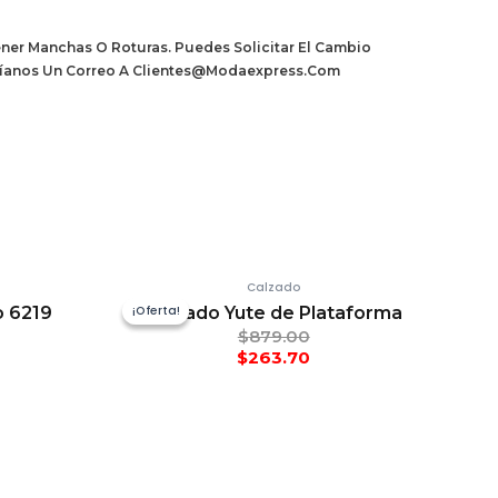
ner Manchas O Roturas. Puedes Solicitar El Cambio
Envíanos Un Correo A Clientes@modaexpress.com
Calzado
o 6219
Calzado Yute de Plataforma
¡Oferta!
¡Oferta!
$
879.00
$
263.70