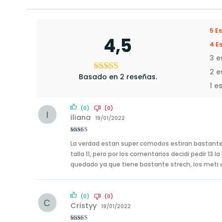
5 Es
4,5
4 E
3 e
2 e
Basado en 2 reseñas.
1 e
(0)
(0)
iliana
19/01/2022
Rated
4
La verdad estan super comodos estiran bastante 
out of 5
talla 11, pero por los comentarios decidi pedir 13 l
quedado ya que tiene bastante strech, los meti 
(0)
(0)
Cristyy
19/01/2022