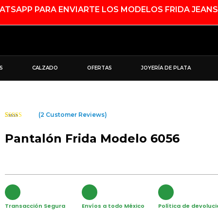
SAPP PARA ENVIARTE LOS MODELOS FRIDA JEANS
S
CALZADO
OFERTAS
JOYERÍA DE PLATA
(
2
Customer Reviews)
Rated
2
4.50
Out Of 5
Pantalón Frida Modelo 6056
Based On
Customer
Ratings
Transacción Segura
Envíos a todo México
Política de devoluc