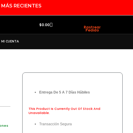
 MÁS RECIENTES
Search
Cart
$
0.00
Rastrear
Pedido
MI CUENTA
Entrega De 5 A 7 Días Hábiles
This Product Is Currently Out Of Stock And
Unavailable.
Transacción Segura
iones