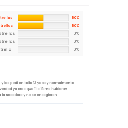
trellas
50%
strellas
50%
strellas
0%
strellas
0%
strella
0%
y los pedi en talla 13 yo soy normalmente
a verdad yo creo que 11 o 13 me hubieran
a la secadora y no se encogieron