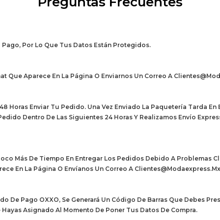
Preguntas Frecuentes
 Pago, Por Lo Que Tus Datos Están Protegidos.
hat Que Aparece En La Página O Enviarnos Un Correo A Clientes@mod
8 Horas Enviar Tu Pedido. Una Vez Enviado La Paquetería Tarda En E
edido Dentro De Las Siguientes 24 Horas Y Realizamos Envío Expres
oco Más De Tiempo En Entregar Los Pedidos Debido A Problemas Clim
parece En La Página O Envíanos Un Correo A Clientes@modaexpress.mx
todo De Pago OXXO, Se Generará Un Código De Barras Que Debes Pres
ue Hayas Asignado Al Momento De Poner Tus Datos De Compra.