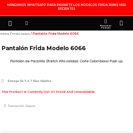
Ir
MÁNDANOS WHATSAPP PARA ENVIARTE LOS MODELOS FRIDA JEANS MÁS
RECIENTES
Al
Contenido
Search
Menu
Ca
FRIDA JEANS
JOYERÍA DE PLATA
MI CUENTA
Rastrear
Pedido
/
/ Pantalón Frida Modelo 6066
Home
Frida Jeans
Pantalón Frida Modelo 6066
Pantalón de Mezclilla Stretch Alta calidad. Corte Colombiano Push up.
Entrega De 5 A 7 Días Hábiles
This Product Is Currently Out Of Stock And Unavailable.
Transacción Segura