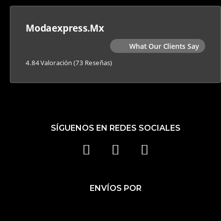
Modaexpress.mx
What Our Clients Say
4.84 Valoración
(73 Reseñas)
SÍGUENOS EN REDES SOCIALES
F
I
T
A
N
I
C
S
K
ENVÍOS POR
E
T
T
B
A
O