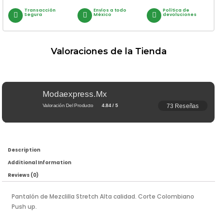
Transacción
Envíos a todo
Política de
Segura
México
devoluciones
Valoraciones de la Tienda
Modaexpress.mx
73 Reseñas
Valoración Del Producto
4.84 / 5
Description
Additional Information
Reviews (0)
Pantalón de Mezclilla Stretch Alta calidad. Corte Colombiano
Push up.