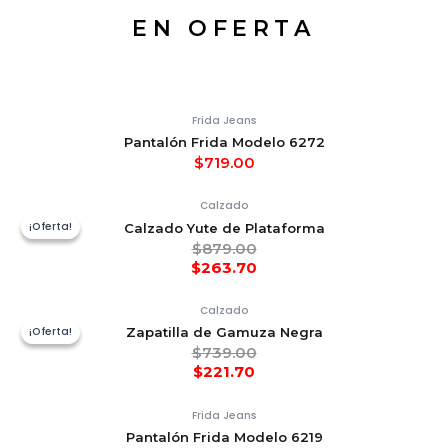
EN OFERTA
Frida Jeans
Pantalón Frida Modelo 6272
$
719.00
Calzado
¡Oferta!
¡Oferta!
Calzado Yute de Plataforma
$
879.00
$
263.70
Calzado
¡Oferta!
¡Oferta!
Zapatilla de Gamuza Negra
$
739.00
$
221.70
Frida Jeans
Pantalón Frida Modelo 6219