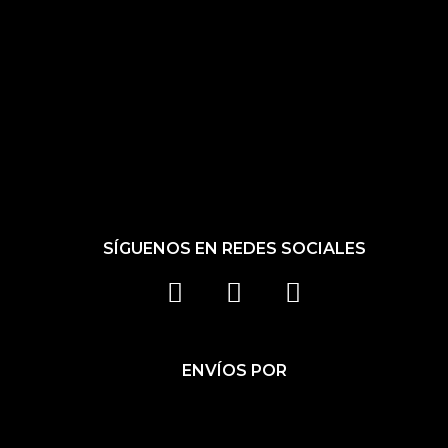
SÍGUENOS EN REDES SOCIALES
F
I
T
A
N
I
C
S
K
ENVÍOS POR
E
T
T
B
A
O
O
G
K